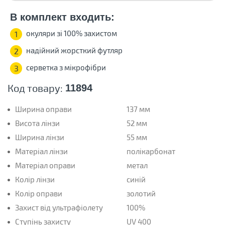
В комплект входить:
окуляри зі 100% захистом
1
надійний жорсткий футляр
2
серветка з мікрофібри
3
Код товару:
11894
Ширина оправи
137 мм
Висота лінзи
52 мм
Ширина лінзи
55 мм
Матеріал лінзи
полікарбонат
Матеріал оправи
метал
Колір лінзи
синій
Колір оправи
золотий
Захист від ультрафіолету
100%
Ступінь захисту
UV 400