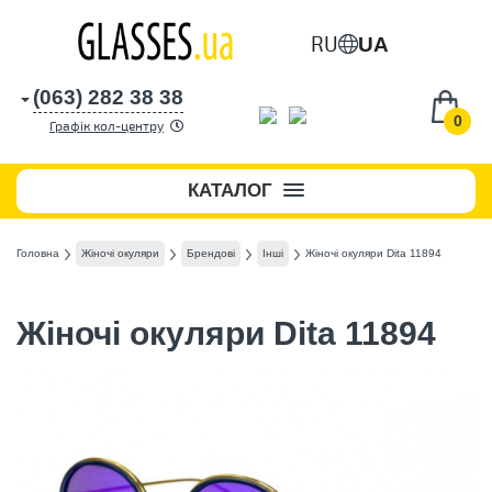
RU
UA
(063) 282 38 38
0
Графік кол-центру
КАТАЛОГ
Головна
Жіночі окуляри
Брендові
Інші
Жіночі окуляри Dita 11894
Жіночі окуляри Dita 11894