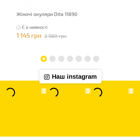
Жіночі окуляри Dita 11890
Ж
Є в наявності
1 145 грн
1
2 980 грн
Наш instagram