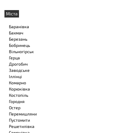
Міста
Баранівка
Бахмач
Березань
Бобринець
Вільногірськ
Герца
Дрогобич
Заводське
Іллінці
Комарно
Корюківка
Костопіль
Городня
Остер
Перемишляни
Пустомити
Решетилівка
Семенівка