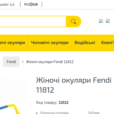
країні
RU
UA
очі окуляри
Чоловічі окуляри
Водійські
Комп'
Fendi
Жіночі окуляри Fendi 11812
Жіночі окуляри Fendi
11812
Код товару:
11812
Ширина оправи
145мм