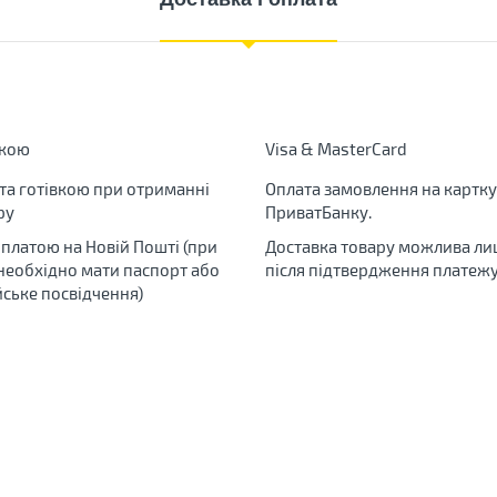
вкою
Visa & MasterCard
та готівкою при отриманні
Оплата замовлення на картку
ру
ПриватБанку.
яплатою на Новій Пошті (при
Доставка товару можлива ли
 необхідно мати паспорт або
після підтвердження платежу
йське посвідчення)