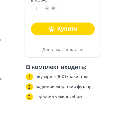
Кількість:
Купити
й
Доставка і оплата
В комплект входить:
окуляри зі 100% захистом
1
єю
надійний жорсткий футляр
2
серветка з мікрофібри
3