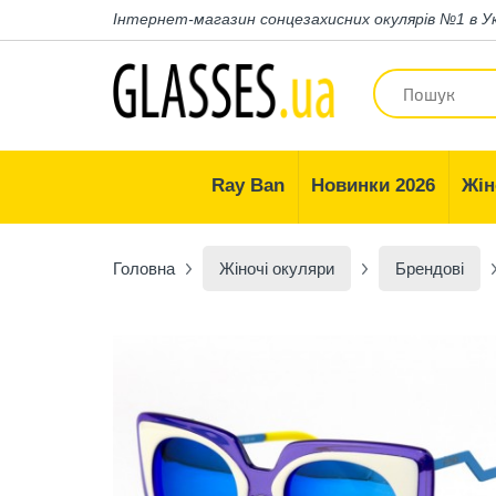
Інтернет-магазин
сонцезахисних окулярів №1 в У
Ray Ban
Новинки 2026
Жін
Головна
Жіночі окуляри
Брендові