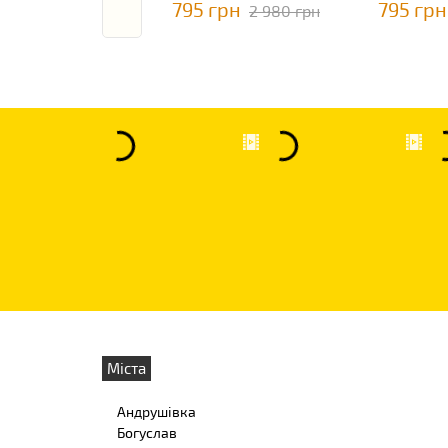
795 грн
795 грн
2 980 грн
Міста
Андрушівка
Богуслав