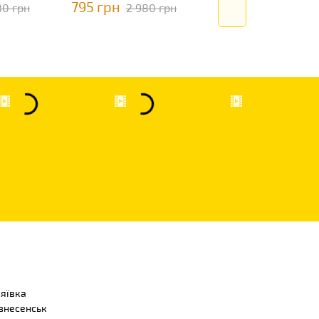
795 грн
795 грн
80 грн
2 980 грн
2 980 гр
ляївка
знесенськ