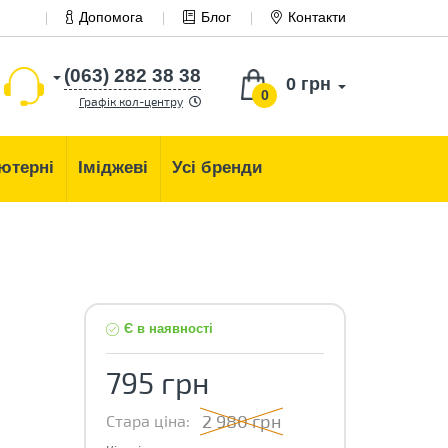
Допомога
Блог
Контакти
(063) 282 38 38
0 грн
0
Графік кол-центру
ютерні
Іміджеві
Усі бренди
Є в наявності
795 грн
2 980 грн
Стара ціна: