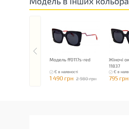
Модель в інших кольор
Модель ff0117s-red
Жіночі о
11837
Є в наявності
Є в наяв
1 490 грн
795 грн
2 980 грн