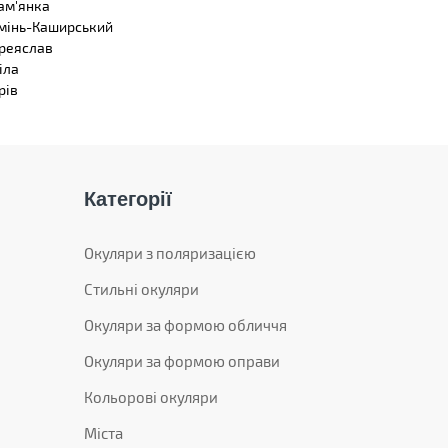
ам'янка
мінь-Каширський
реяслав
іла
рів
Категорії
Окуляри з поляризацією
Стильні окуляри
Окуляри за формою обличчя
Окуляри за формою оправи
Кольорові окуляри
Міста