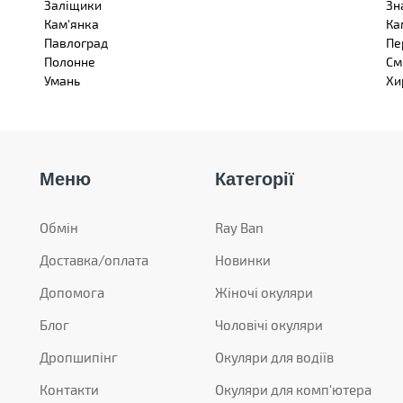
Заліщики
Зн
Кам'янка
Ка
Павлоград
Пе
Полонне
См
Умань
Хи
Меню
Категорії
Обмін
Ray Ban
Доставка/оплата
Новинки
Допомога
Жіночі окуляри
Блог
Чоловічі окуляри
Дропшипінг
Окуляри для водіїв
Контакти
Окуляри для комп'ютера