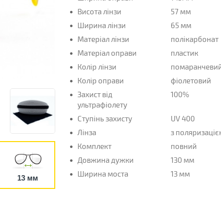
Висота лінзи
57 мм
Ширина лінзи
65 мм
Матеріал лінзи
полікарбонат
Матеріал оправи
пластик
Колір лінзи
помаранчеви
Колір оправи
фіолетовий
Захист від
100%
ультрафіолету
Ступінь захисту
UV 400
Лінза
з поляризаці
Комплект
повний
Довжина дужки
130 мм
Ширина моста
13 мм
13 мм