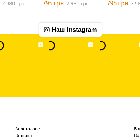
795 грн
795 грн
2 980 грн
2 980 грн
2 9
Наш instagram
Апостолове
Бі
Вінниця
Во