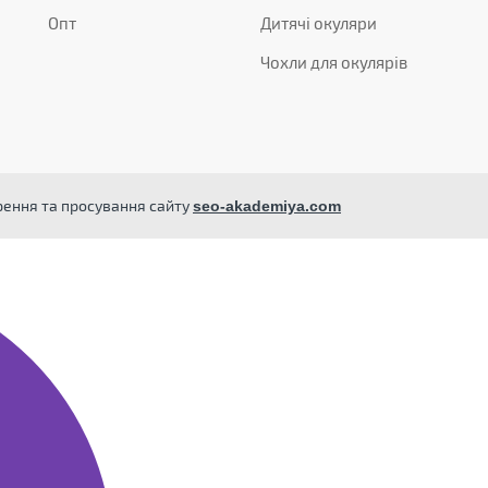
Опт
Дитячі окуляри
Чохли для окулярів
орення та просування сайту
seo-akademiya.com