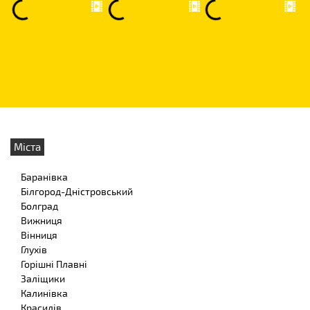
Міста
Баранівка
Білгород-Дністровський
Болград
Вижниця
Вінниця
Глухів
Горішні Плавні
Заліщики
Калинівка
Красилів