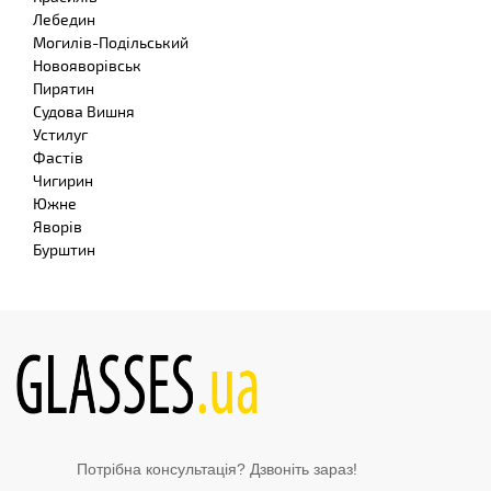
Лебедин
Могилів-Подільський
Новояворівськ
Пирятин
Судова Вишня
Устилуг
Фастів
Чигирин
Южне
Яворів
Бурштин
Потрібна консультація? Дзвоніть зараз!