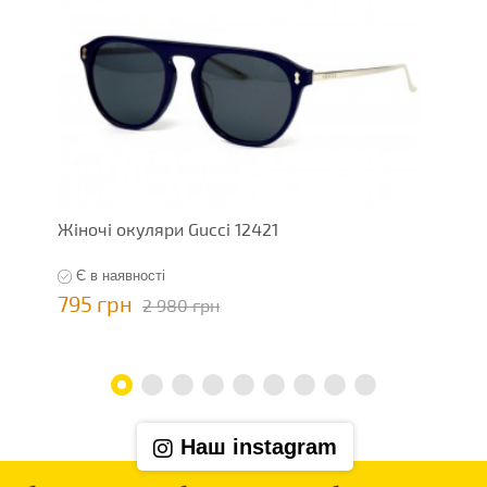
Жіночі окуляри Gucci 12421
Ж
Є в наявності
795 грн
7
2 980 грн
Наш instagram