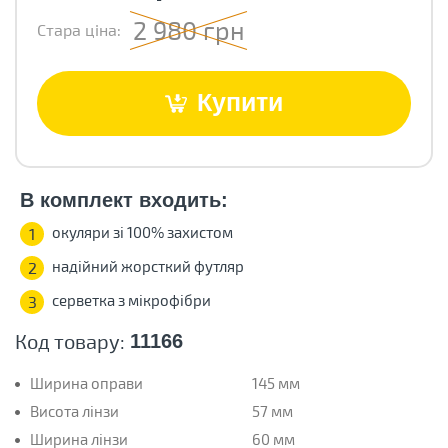
2 980 грн
Стара ціна:
Купити
В комплект входить:
окуляри зі 100% захистом
1
надійний жорсткий футляр
2
серветка з мікрофібри
3
Код товару:
11166
Ширина оправи
145 мм
Висота лінзи
57 мм
Ширина лінзи
60 мм