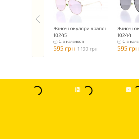
Жіночі окуляри краплі
Жіночі о
10245
10244
Є в наявності
Є в наяв
595 грн
595 грн
1 190 грн