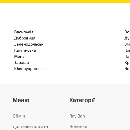
Васильків
Во
Дубровиця
Ду
Зеленодольськ
Зм
Кам'янське
Ки
Мена
Па
Тараща
Хр
Южноукраїнськ
Яв
Меню
Категорії
Обмін
Ray Ban
Доставка/оплата
Новинки