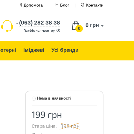
Допомога
Блог
Контакти
(063) 282 38 38
0 грн
0
Графік кол-центру
ютерні
Іміджеві
Усі бренди
Нема в наявності
199 грн
398 грн
Стара ціна: