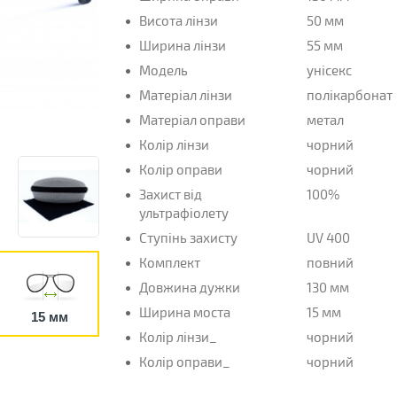
Висота лінзи
50 мм
Ширина лінзи
55 мм
Модель
унісекс
Матеріал лінзи
полікарбонат
Матеріал оправи
метал
Колір лінзи
чорний
Колір оправи
чорний
Захист від
100%
ультрафіолету
Ступінь захисту
UV 400
Комплект
повний
Довжина дужки
130 мм
Ширина моста
15 мм
15 мм
Колір лінзи_
чорний
Колір оправи_
чорний