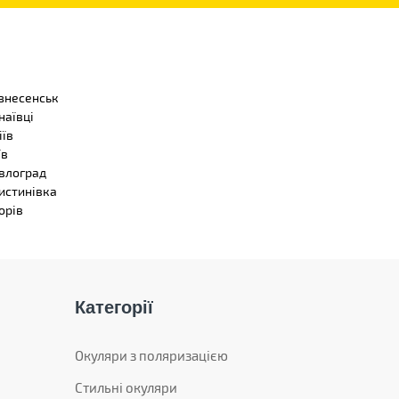
знесенськ
наївці
іїв
їв
влоград
истинівка
орів
Категорії
Окуляри з поляризацією
Стильні окуляри