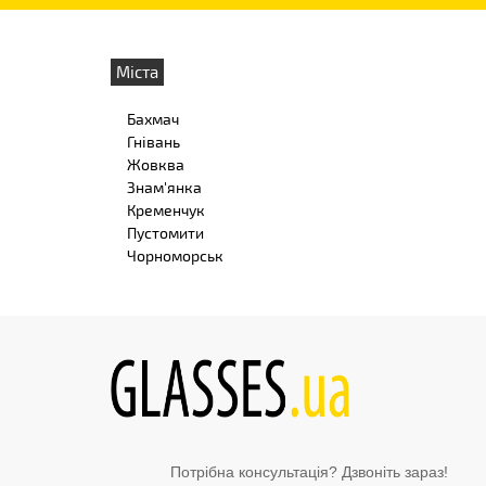
Міста
Бахмач
Гнівань
Жовква
Знам'янка
Кременчук
Пустомити
Чорноморськ
Потрібна консультація? Дзвоніть зараз!