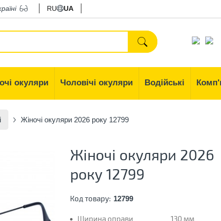
країні
RU
UA
очі окуляри
Чоловічі окуляри
Водійські
Комп'
і
Жіночі окуляри 2026 року 12799
Жіночі окуляри 2026
року 12799
Код товару:
12799
Ширина оправи
130 мм