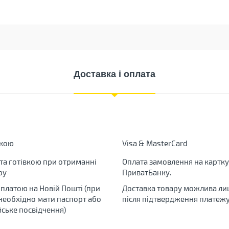
Доставка і оплата
вкою
Visa & MasterCard
та готівкою при отриманні
Оплата замовлення на картку
ру
ПриватБанку.
яплатою на Новій Пошті (при
Доставка товару можлива ли
 необхідно мати паспорт або
після підтвердження платежу
йське посвідчення)