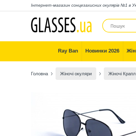
Інтернет-магазин
сонцезахисних окулярів №1 в У
Ray Ban
Новинки 2026
Жін
Головна
Жіночі окуляри
Жіночі Крапл