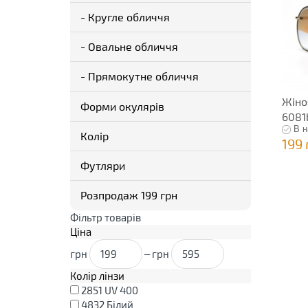
- Кругле обличчя
- Овальне обличчя
- Прямокутне обличчя
Жіно
Форми окулярів
6081
В н
Колір
199 
Футляри
Розпродаж 199 грн
Фільтр товарів
Ціна
грн
–
грн
Колір лінзи
2851
UV 400
4832
Білий