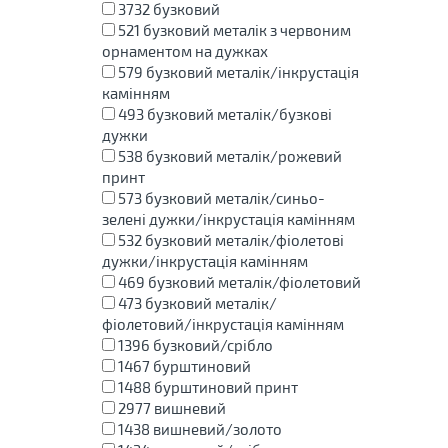
3732
бузковий
521
бузковий металік з червоним
орнаментом на дужках
579
бузковий металік/інкрустація
камінням
493
бузковий металік/бузкові
дужки
538
бузковий металік/рожевий
принт
573
бузковий металік/синьо-
зелені дужки/інкрустація камінням
532
бузковий металік/фіолетові
дужки/інкрустація камінням
469
бузковий металік/фіолетовий
473
бузковий металік/
фіолетовий/інкрустація камінням
1396
бузковий/срібло
1467
бурштиновий
1488
бурштиновий принт
2977
вишневий
1438
вишневий/золото