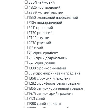
3864
лаймовий
4826
леопардовий
3999
метал/пластик
1550
оливковий дзеркальний
2104
помаранчевий
2011
прозорий
2730
рожевий
3749
ртутне
2378
ртутний
113
сірий
79
сірий градієнт
266
сірий дзеркальний
245
сірий/синій
1330
сіро-коричневий
309
сіро-коричневий градієнт
1368
сіро-синій градієнт
1282
сіро-фіолетовий градієнт
1356
світло-коричневий градієнт
1474
світло-сірий градієнт
2121
синій
1380
синій градієнт