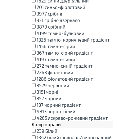
1629
синій дзеркальний
201
синьо-фіолетовий
3977
срібне
331
срібне дзеркало
3879
срібний
4199
темно-бузковий
1326
темно-коричневий градієнт
1456
темно-сірий
367
темно-сірий градієнт
4197
темно-синій
272
темно-синій градієнт
2263
фіолетовий
1286
фіолетовий градієнт
3579
червоний
3151
чорні
357
чорний
137
чорний градієнт
4813
чорно-білий
4265
яскраво-рожевий градієнт
Колір оправи
239
Білий
1342
білий шоколад/виноградний