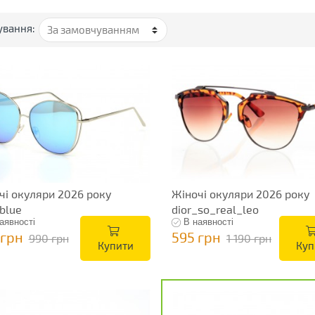
ування:
чі окуляри 2026 року
Жіночі окуляри 2026 року
blue
dior_so_real_leo
аявності
В наявності
 грн
595 грн
990 грн
1 190 грн
Купити
Куп