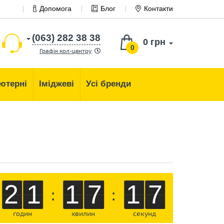
Допомога
Блог
Контакти
(063) 282 38 38
0 грн
0
Графік кол-центру
ютерні
Іміджеві
Усі бренди
21
17
16
:
:
годин
хвилин
секунд