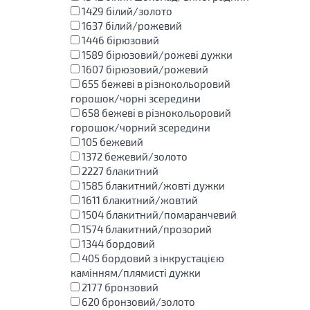
1429
білий/золото
1637
білий/рожевий
1446
бірюзовий
1589
бірюзовий/рожеві дужки
1607
бірюзовий/рожевий
655
бежеві в різнокольоровий
горошок/чорні зсередини
658
бежеві в різнокольоровий
горошок/чорний зсередини
105
бежевий
1372
бежевий/золото
2227
блакитний
1585
блакитний/жовті дужки
1611
блакитний/жовтий
1504
блакитний/помаранчевий
1574
блакитний/прозорий
1344
бордовий
405
бордовий з інкрустацією
камінням/плямисті дужки
2177
бронзовий
620
бронзовий/золото