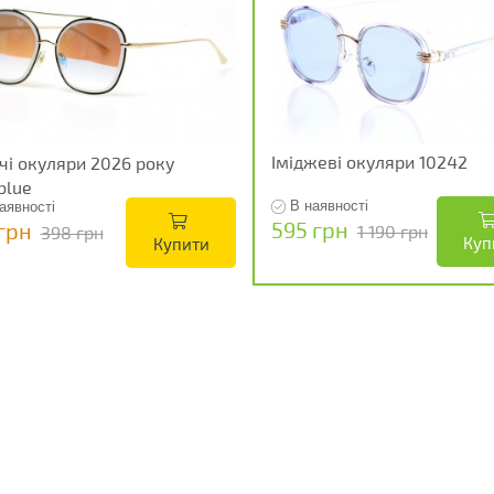
Іміджеві окуляри 10242
чі окуляри 2026 року
blue
В наявності
аявності
595 грн
грн
1 190 грн
398 грн
Куп
Купити