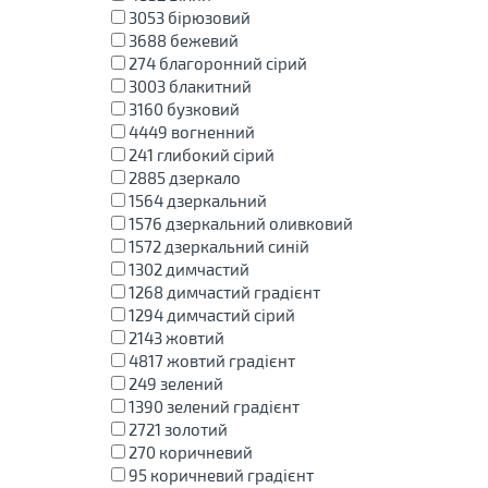
3053
бірюзовий
3688
бежевий
274
благоронний сірий
3003
блакитний
3160
бузковий
4449
вогненний
241
глибокий сірий
2885
дзеркало
1564
дзеркальний
1576
дзеркальний оливковий
1572
дзеркальний синій
1302
димчастий
1268
димчастий градієнт
1294
димчастий сірий
2143
жовтий
4817
жовтий градієнт
249
зелений
1390
зелений градієнт
2721
золотий
270
коричневий
95
коричневий градієнт