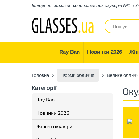
Інтернет-магазин
сонцезахисних окулярів №1 в У
Ray Ban
Новинки 2026
Жін
Головна
Форми обличчя
Велике обличч
Категорії
Оку
Ray Ban
Новинки 2026
Жіночі окуляри