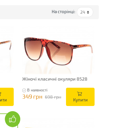
На сторінці:
Жіночі класичні окуляри 8528
В наявності
349 грн
698 грн
ити
Купити