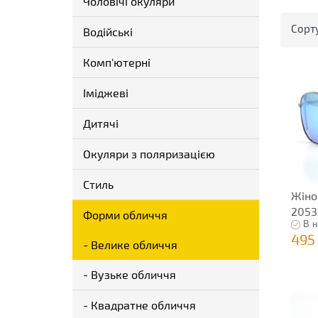
Чоловічі окуляри
Сорт
Водійські
Комп'ютерні
Іміджеві
Дитячі
Окуляри з поляризацією
Стиль
Жіно
2053
Форми обличчя
В н
495
- Велике обличчя
- Вузьке обличчя
- Квадратне обличчя