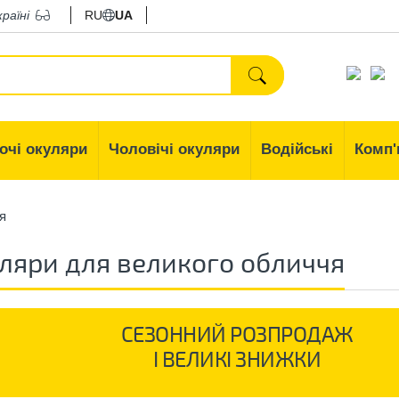
країні
RU
UA
очі окуляри
Чоловічі окуляри
Водійські
Комп'
я
ляри для великого обличчя
СЕЗОННИЙ РОЗПРОДАЖ
І ВЕЛИКІ ЗНИЖКИ