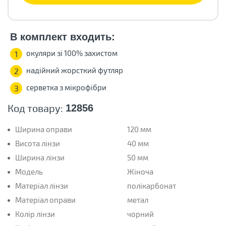
В комплект входить:
окуляри зі 100% захистом
1
надійний жорсткий футляр
2
серветка з мікрофібри
3
Код товару:
12856
Ширина оправи
120 мм
Висота лінзи
40 мм
Ширина лінзи
50 мм
Модель
Жіноча
Матеріал лінзи
полікарбонат
Матеріал оправи
метал
Колір лінзи
чорний