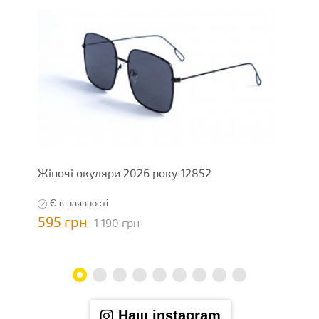
Жіночі окуляри 2026 року 12852
Ж
Є в наявності
595 грн
5
1 190 грн
Наш instagram