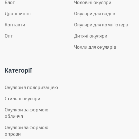
Блог
Чоловічі окуляри
Дропшипінг
Окуляри для водіїв
Контакти
Окуляри для комп'ютера
Опт
Дитячі окуляри
Чохли для окулярів
Категорії
Окуляри з поляризацією
Стильні окуляри
Окуляри за формою
обличчя
Окуляри за формою
оправи