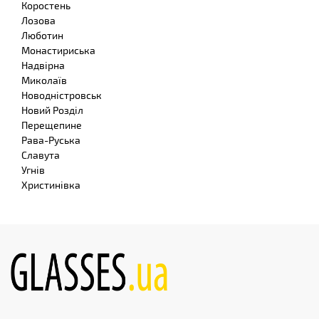
Коростень
Лозова
Люботин
Монастириська
Надвірна
Миколаїв
Новодністровськ
Новий Розділ
Перещепине
Рава-Руська
Славута
Угнів
Христинівка