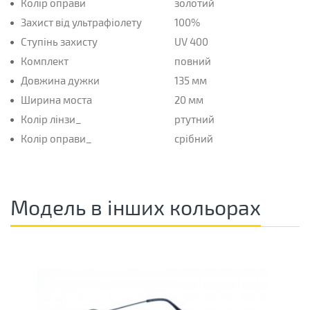
Колір оправи
золотий
Захист від ультрафіолету
100%
Ступінь захисту
UV 400
Комплект
повний
Довжина дужки
135 мм
Ширина моста
20 мм
Колір лінзи_
ртутний
Колір оправи_
срібний
Модель в інших кольорах