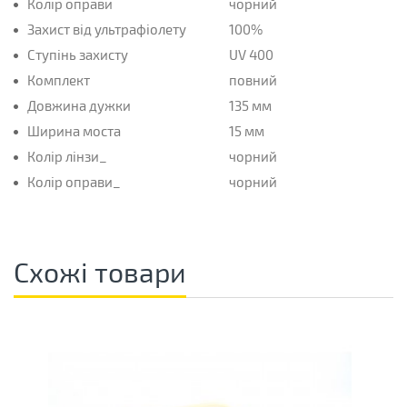
Колір оправи
чорний
Захист від ультрафіолету
100%
Ступінь захисту
UV 400
Комплект
повний
Довжина дужки
135 мм
Ширина моста
15 мм
Колір лінзи_
чорний
Колір оправи_
чорний
Схожі товари