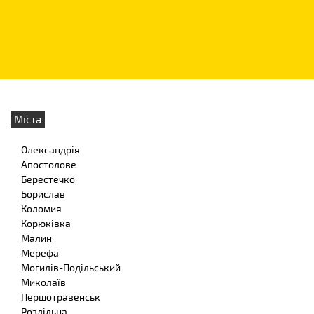
Міста
Олександрія
Апостолове
Берестечко
Борислав
Коломия
Корюківка
Малин
Мерефа
Могилів-Подільський
Миколаїв
Першотравенськ
Роздільна