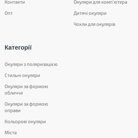
Контакти
Окуляри для комп'ютера
Опт
Дитячі окуляри
Чохли для окулярів
Категорії
Окуляри з поляризацією
Стильні окуляри
Окуляри за формою
обличчя
Окуляри за формою
оправи
Кольорові окуляри
Міста