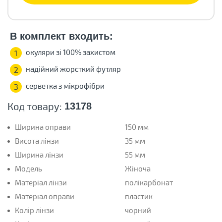
В комплект входить:
окуляри зі 100% захистом
1
надійний жорсткий футляр
2
серветка з мікрофібри
3
Код товару:
13178
Ширина оправи
150 мм
Висота лінзи
35 мм
Ширина лінзи
55 мм
Модель
Жіноча
Матеріал лінзи
полікарбонат
Матеріал оправи
пластик
Колір лінзи
чорний