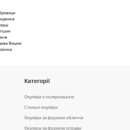
бровиця
роденка
верці
тішин
аків
дова Вишня
раїнка
Категорії
Окуляри з поляризацією
Стильні окуляри
Окуляри за формою обличчя
Окуляри за формою оправи