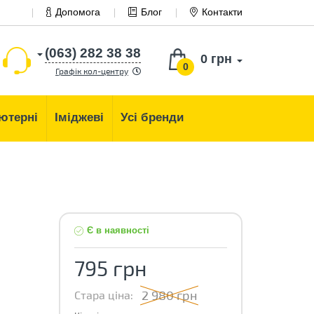
Допомога
Блог
Контакти
(063) 282 38 38
0 грн
0
Графік кол-центру
ютерні
Іміджеві
Усі бренди
Є в наявності
795 грн
2 980 грн
Стара ціна: