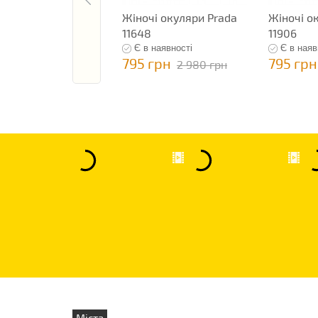
Жіночі окуляри Prada
Жіночі о
11648
11906
Є в наявності
Є в наяв
795 грн
795 грн
2 980 грн
Міста