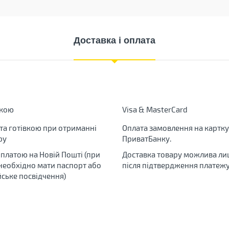
Доставка і оплата
вкою
Visa & MasterCard
та готівкою при отриманні
Оплата замовлення на картку
ру
ПриватБанку.
яплатою на Новій Пошті (при
Доставка товару можлива ли
 необхідно мати паспорт або
після підтвердження платежу
йське посвідчення)