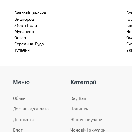
Благовіщенське
Бо
Вишгород
Го
Жовті Води
Кі
Мукачево
Не
Остер
Оч
Середина-Буда
Су
Тульчин
Ук
Меню
Категорії
Обмін
Ray Ban
Доставка/оплата
Новинки
Допомога
Жіночі окуляри
Блог
Чоловічі окуляри