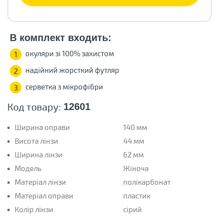
В комплект входить:
окуляри зі 100% захистом
1
надійний жорсткий футляр
2
серветка з мікрофібри
3
Код товару:
12601
Ширина оправи
140 мм
Висота лінзи
44 мм
Ширина лінзи
62 мм
Модель
Жіноча
Матеріал лінзи
полікарбонат
Матеріал оправи
пластик
Колір лінзи
сірий