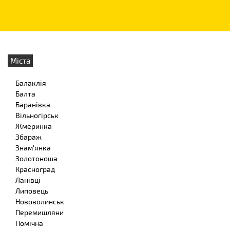
Міста
Балаклія
Балта
Баранівка
Вільногірськ
Жмеринка
Збараж
Знам'янка
Золотоноша
Красноград
Ланівці
Липовець
Нововолинськ
Перемишляни
Помічна