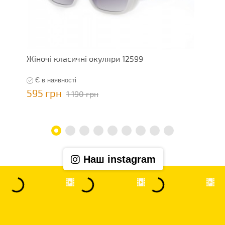
Жіночі класичні окуляри 12599
Ж
Є в наявності
595 грн
5
1 190 грн
Наш instagram