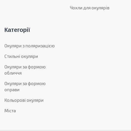
Чохли для окулярів
Категорії
Окуляри з поляризацією
Стильні окуляри
Окуляри за формою
обличчя
Окуляри за формою
оправи
Кольорові окуляри
Міста