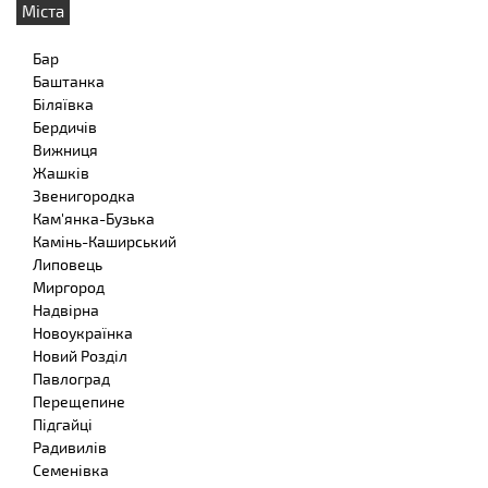
Міста
Бар
Баштанка
Біляївка
Бердичів
Вижниця
Жашків
Звенигородка
Кам'янка-Бузька
Камінь-Каширський
Липовець
Миргород
Надвірна
Новоукраїнка
Новий Розділ
Павлоград
Перещепине
Підгайці
Радивилів
Семенівка