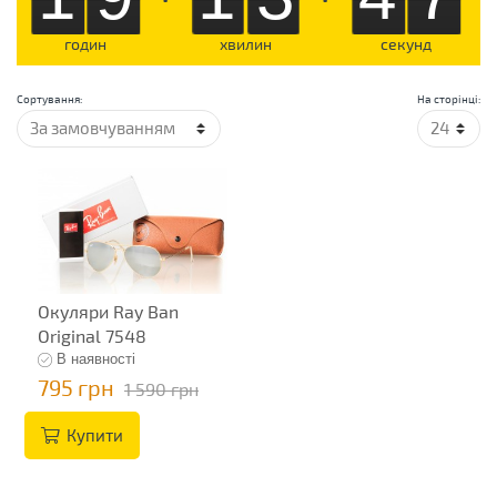
годин
хвилин
секунд
Сортування:
На сторінці:
Окуляри Ray Ban
Original 7548
В наявності
795 грн
1 590 грн
Купити