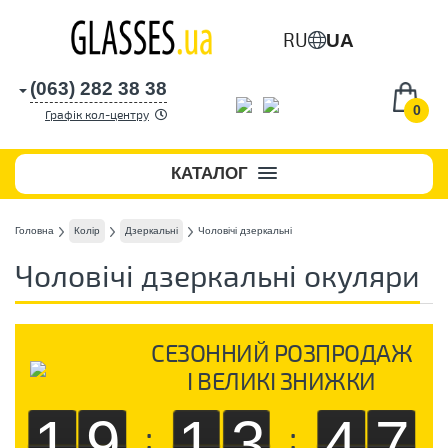
RU
UA
(063) 282 38 38
0
Графік кол-центру
КАТАЛОГ
Головна
Колір
Дзеркальні
Чоловічі дзеркальні
Чоловічі дзеркальні окуляри
СЕЗОННИЙ РОЗПРОДАЖ
І ВЕЛИКІ ЗНИЖКИ
19
13
46
:
: