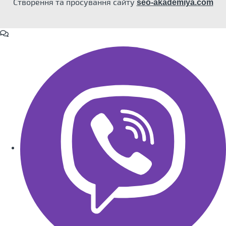
Створення та просування сайту
seo-akademiya.com