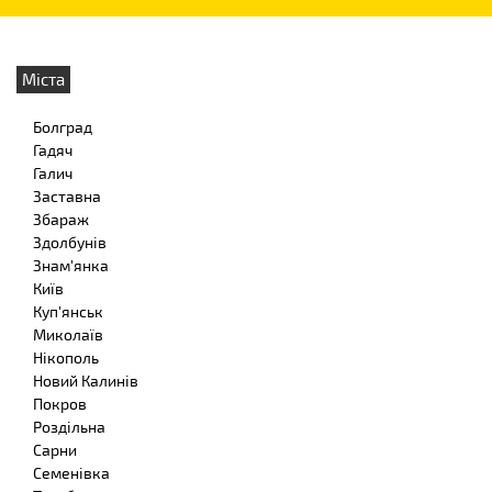
Міста
Болград
Гадяч
Галич
Заставна
Збараж
Здолбунів
Знам'янка
Київ
Куп'янськ
Миколаїв
Нікополь
Новий Калинів
Покров
Роздільна
Сарни
Семенівка