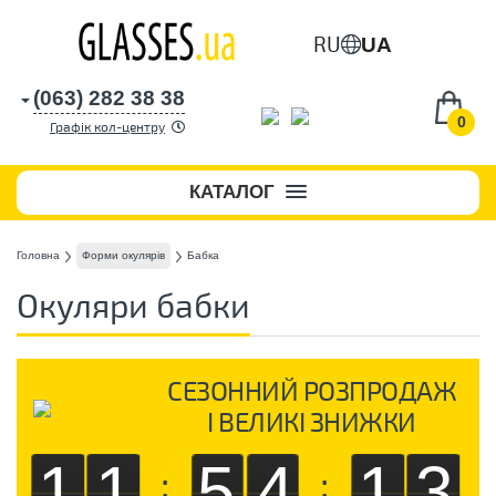
RU
UA
(063) 282 38 38
0
Графік кол-центру
КАТАЛОГ
Головна
Форми окулярів
Бабка
Окуляри бабки
СЕЗОННИЙ РОЗПРОДАЖ
І ВЕЛИКІ ЗНИЖКИ
11
54
12
:
: