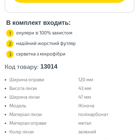
В комплект входить:
окуляри зі 100% захистом
1
надійний жорсткий футляр
2
серветка з мікрофібри
3
Код товару:
13014
Ширина оправи
120 мм
Висота лінзи
43 мм
Ширина лінзи
47 мм
Модель
Жіноча
Матеріал лінзи
полікарбонат
Матеріал оправи
метал
Колір лінзи
зелений