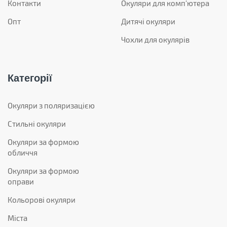
Контакти
Окуляри для комп'ютера
Опт
Дитячі окуляри
Чохли для окулярів
Категорії
Окуляри з поляризацією
Стильні окуляри
Окуляри за формою
обличчя
Окуляри за формою
оправи
Кольорові окуляри
Міста