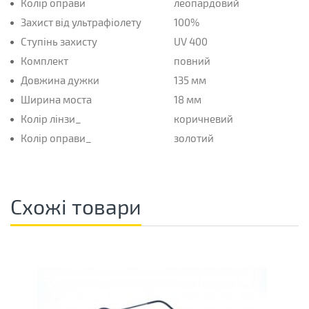
Колір оправи
леопардовий
Захист від ультрафіолету
100%
Ступінь захисту
UV 400
Комплект
повний
Довжина дужки
135 мм
Ширина моста
18 мм
Колір лінзи_
коричневий
Колір оправи_
золотий
Схожі товари