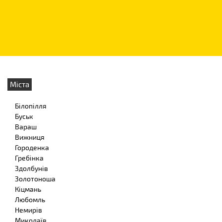
Міста
Білопілля
Буськ
Вараш
Вижниця
Городенка
Гребінка
Здолбунів
Золотоноша
Кіцмань
Любомль
Немирів
Миколаїв