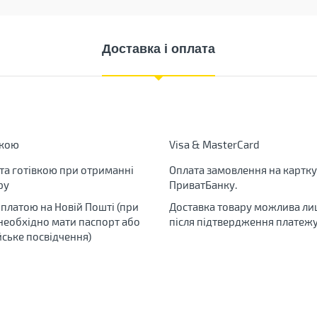
Доставка і оплата
вкою
Visa & MasterCard
та готівкою при отриманні
Оплата замовлення на картку
ру
ПриватБанку.
яплатою на Новій Пошті (при
Доставка товару можлива ли
 необхідно мати паспорт або
після підтвердження платежу
йське посвідчення)