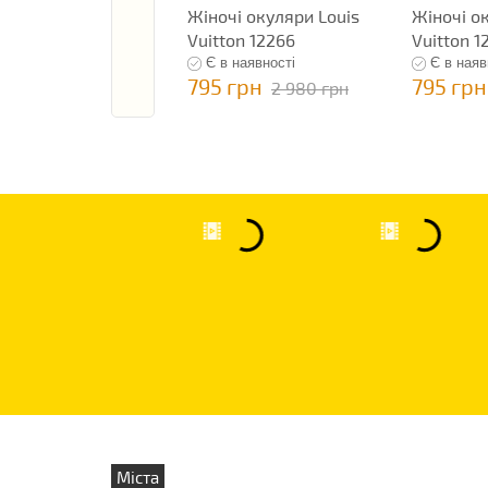
Жіночі окуляри Louis
Жіночі о
Vuitton 12266
Vuitton 1
Є в наявності
Є в наяв
795 грн
795 грн
2 980 грн
Міста