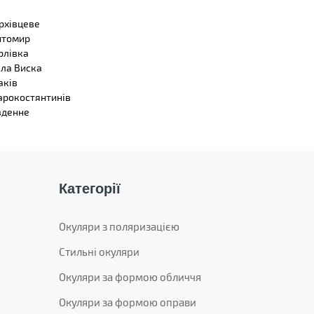
рхівцеве
томир
рлівка
ла Виска
аків
арокостянтинів
вденне
Категорії
Окуляри з поляризацією
Стильні окуляри
Окуляри за формою обличчя
Окуляри за формою оправи