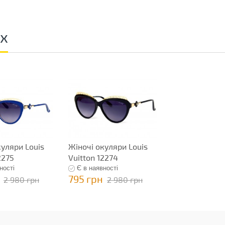
ах
куляри Louis
Жіночі окуляри Louis
2275
Vuitton 12274
ності
Є в наявності
795 грн
2 980 грн
2 980 грн