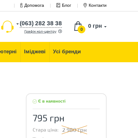
Допомога
Блог
Контакти
(063) 282 38 38
0 грн
0
Графік кол-центру
ютерні
Іміджеві
Усі бренди
Є в наявності
795 грн
2 980 грн
Стара ціна: