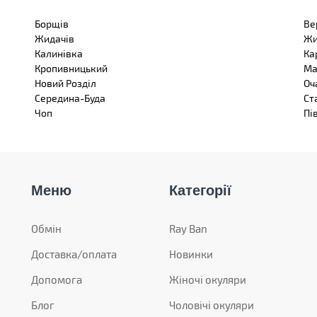
Борщів
Ве
Жидачів
Жи
Калинівка
Ка
Кропивницький
Ма
Новий Розділ
Оч
Середина-Буда
Ст
Чоп
Пі
Меню
Категорії
Обмін
Ray Ban
Доставка/оплата
Новинки
Допомога
Жіночі окуляри
Блог
Чоловічі окуляри