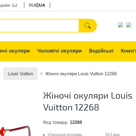
країні
RU
UA
очі окуляри
Чоловічі окуляри
Водійські
Комп'
Louis Vuitton
Жіночі окуляри Louis Vuitton 12268
Жіночі окуляри Louis
Vuitton 12268
Код товару:
12268
Ширина оправи
143 мм