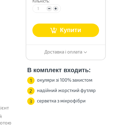
Кількість:
Купити
Доставка і оплата
В комплект входить:
окуляри зі 100% захистом
1
надійний жорсткий футляр
2
серветка з мікрофібри
3
ієнт
й
олотою