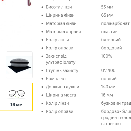
Висота лінзи
55 мм
Ширина лінзи
65 мм
Матеріал лінзи
полікарбонат
Матеріал оправи
пластик
Колір лінзи
бузковий
Колір оправи
бордовий
Захист від
100%
ультрафіолету
Ступінь захисту
UV 400
Комплект
повний
Довжина дужки
140 мм
Ширина моста
16 мм
Колір лінзи_
бузковий град
16 мм
Колір оправи_
бордово-біли
градієнт із з
вставкою