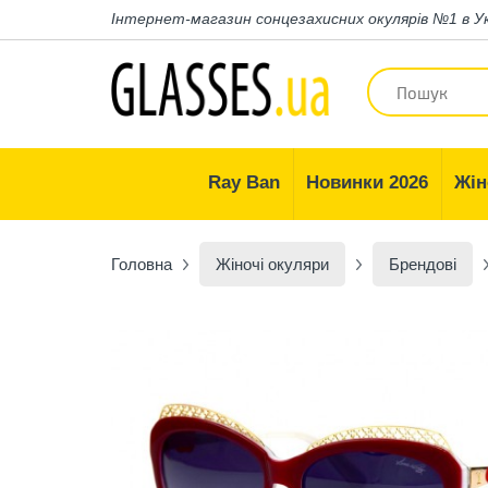
Інтернет-магазин
сонцезахисних окулярів №1 в У
Ray Ban
Новинки 2026
Жін
Головна
Жіночі окуляри
Брендові