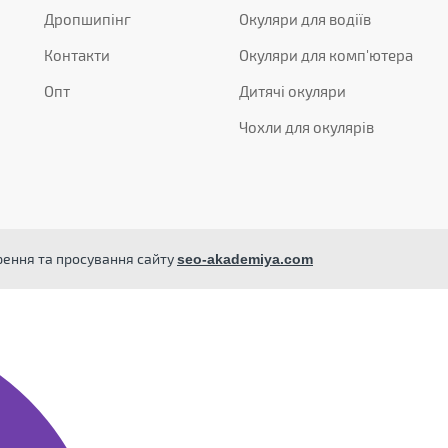
Дропшипінг
Окуляри для водіїв
Контакти
Окуляри для комп'ютера
Опт
Дитячі окуляри
Чохли для окулярів
орення та просування сайту
seo-akademiya.com