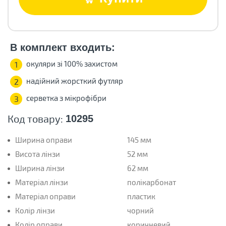
В комплект входить:
окуляри зі 100% захистом
1
надійний жорсткий футляр
2
серветка з мікрофібри
3
Код товару:
10295
Ширина оправи
145 мм
Висота лінзи
52 мм
Ширина лінзи
62 мм
Матеріал лінзи
полікарбонат
Матеріал оправи
пластик
Колір лінзи
чорний
Колір оправи
коричневий