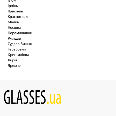
Ізюм
Ірпінь
Красилів
Красноград
Малин
Носівка
Перемишляни
Ржищів
Судова Вишня
Теребовля
Христинівка
Хирів
Яремче