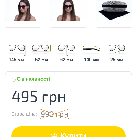
145 мм
52 мм
62 мм
140 мм
25 мм
Є в наявності
495 грн
990 грн
Стара ціна:
Купити