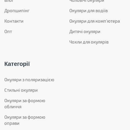
Блог
Чоловічі окуляри
Дропшипінг
Окуляри для водіїв
Контакти
Окуляри для комп'ютера
Опт
Дитячі окуляри
Чохли для окулярів
Категорії
Окуляри з поляризацією
Стильні окуляри
Окуляри за формою
обличчя
Окуляри за формою
оправи