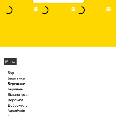
Міста
Бар
Баштанка
Бережани
Бершадь
Вільногірськ
Ворожба
Добромиль
Здолбунів