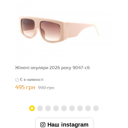
Жіночі окуляри 2026 року 9047-с6
Ж
b
Є в наявності
495 грн
4
990 грн
Наш instagram