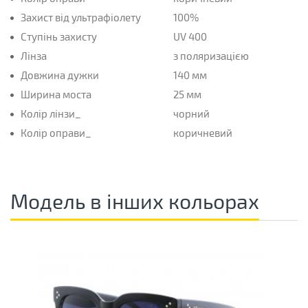
Захист від ультрафіолету
100%
Ступінь захисту
UV 400
Лінза
з поляризацією
Довжина дужки
140 мм
Ширина моста
25 мм
Колір лінзи_
чорний
Колір оправи_
коричневий
Модель в інших кольорах