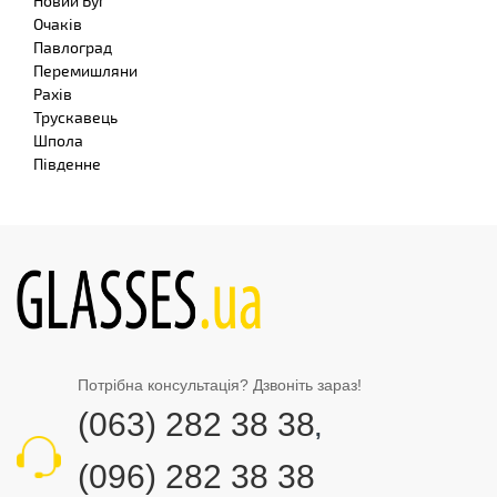
Новий Буг
Очаків
Павлоград
Перемишляни
Рахів
Трускавець
Шпола
Південне
Потрібна консультація? Дзвоніть зараз!
(063) 282 38 38
,
(096) 282 38 38