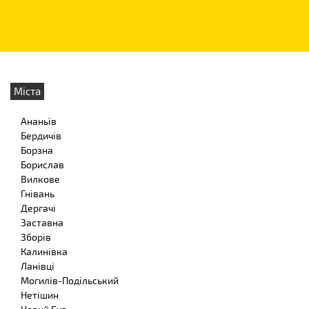
Міста
Ананьїв
Бердичів
Борзна
Борислав
Вилкове
Гнівань
Дергачі
Заставна
Зборів
Калинівка
Ланівці
Могилів-Подільський
Нетішин