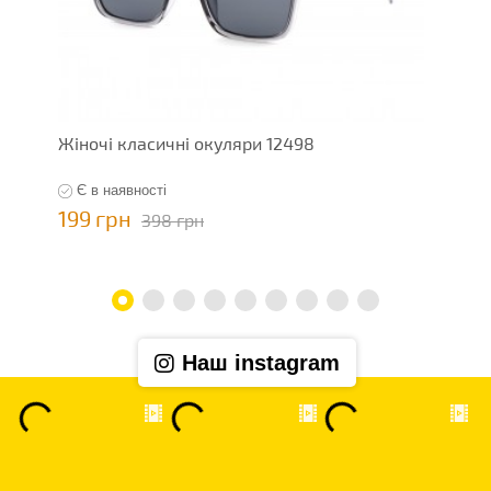
Жіночі класичні окуляри 12498
Ж
Є в наявності
199 грн
1
398 грн
Наш instagram