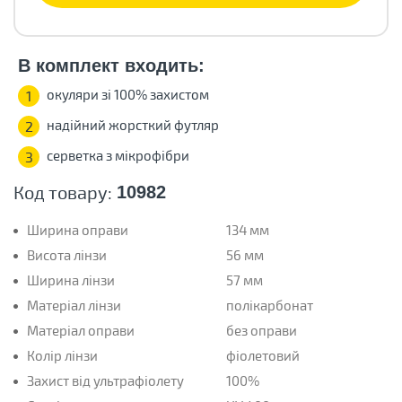
В комплект входить:
окуляри зі 100% захистом
1
надійний жорсткий футляр
2
серветка з мікрофібри
3
Код товару:
10982
Ширина оправи
134 мм
Висота лінзи
56 мм
Ширина лінзи
57 мм
Матеріал лінзи
полікарбонат
Матеріал оправи
без оправи
Колір лінзи
фіолетовий
Захист від ультрафіолету
100%