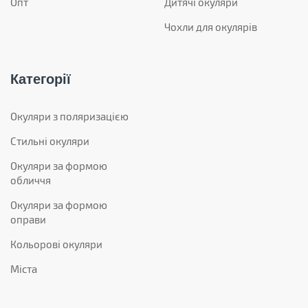
Опт
Дитячі окуляри
Чохли для окулярів
Категорії
Окуляри з поляризацією
Стильні окуляри
Окуляри за формою
обличчя
Окуляри за формою
оправи
Кольорові окуляри
Міста