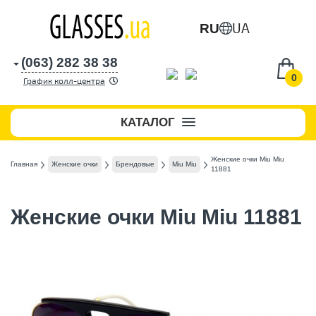
UA
RU
(063) 282 38 38
0
График колл-центра
КАТАЛОГ
Женские очки Miu Miu
Главная
Женские очки
Брендовые
Miu Miu
11881
Женские очки Miu Miu 11881