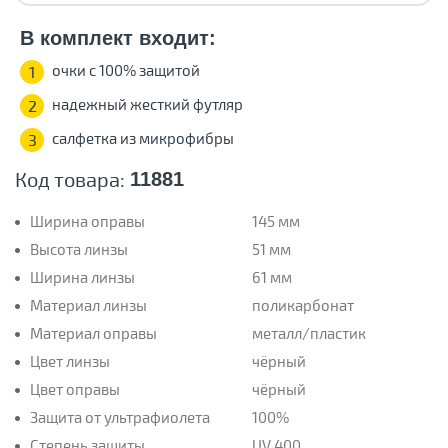
В комплект входит:
очки с 100% защитой
1
надежный жесткий футляр
2
салфетка из микрофибры
3
Код товара:
11881
Ширина оправы
145 мм
Высота линзы
51 мм
Ширина линзы
61 мм
Материал линзы
поликарбонат
Материал оправы
металл/пластик
Цвет линзы
чёрный
Цвет оправы
чёрный
Защита от ультрафиолета
100%
Степень защиты
UV 400