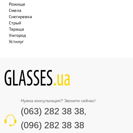
Рожище
Смела
Снегиревка
Стрый
Тараща
Ужгород
Устилуг
Нужна консультация? Звоните сейчас!
(063) 282 38 38
,
(096) 282 38 38