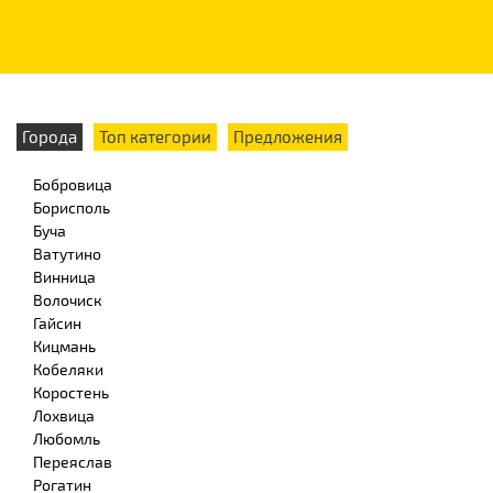
Города
Топ категории
Предложения
Бобровица
Борисполь
Буча
Ватутино
Винница
Волочиск
Гайсин
Кицмань
Кобеляки
Коростень
Лохвица
Любомль
Переяслав
Рогатин