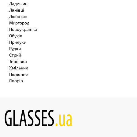
Ладижин
Ланівці
Люботин
Миргород
Новоукраїнка
Обухів
Прилуки
Рудки
Стрий
Тернівка
Хмільник
Південне
Яворів