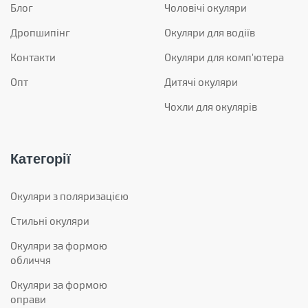
Блог
Чоловічі окуляри
Дропшипінг
Окуляри для водіїв
Контакти
Окуляри для комп'ютера
Опт
Дитячі окуляри
Чохли для окулярів
Категорії
Окуляри з поляризацією
Стильні окуляри
Окуляри за формою
обличчя
Окуляри за формою
оправи