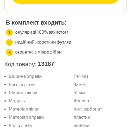
В комплект входить:
окуляри зі 100% захистом
1
надійний жорсткий футляр
2
серветка з мікрофібри
3
Код товару:
13187
Ширина оправи
144 мм
Висота лінзи
32 мм
Ширина лінзи
51 мм
Модель
Жіноча
Матеріал лінзи
полікарбонат
Матеріал оправи
пластик
Колір лінзи
жовтий