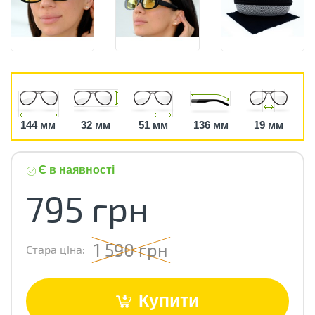
144 мм
32 мм
51 мм
136 мм
19 мм
Є в наявності
795 грн
1 590 грн
Стара ціна:
Купити