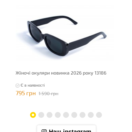
Жіночі окуляри новинка 2026 року 13186
Ж
Є в наявності
795 грн
7
1 590 грн
Наш instagram