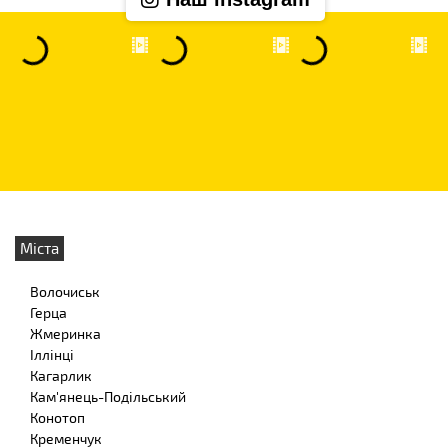
Міста
Волочиськ
Герца
Жмеринка
Іллінці
Кагарлик
Кам'янець-Подільський
Конотоп
Кременчук