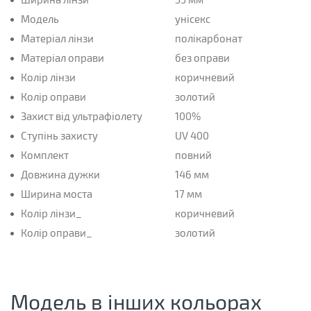
Модель
унісекс
Матеріал лінзи
полікарбонат
Матеріал оправи
без оправи
Колір лінзи
коричневий
Колір оправи
золотий
Захист від ультрафіолету
100%
Ступінь захисту
UV 400
Комплект
повний
Довжина дужки
146 мм
Ширина моста
17 мм
Колір лінзи_
коричневий
Колір оправи_
золотий
Модель в інших кольорах