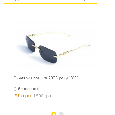
Окуляри новинка 2026 року 13191
О
Є в наявності
795 грн
7
1 590 грн