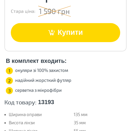
1 590 грн
Стара ціна:
Купити
В комплект входить:
окуляри зі 100% захистом
1
надійний жорсткий футляр
2
серветка з мікрофібри
3
Код товару:
13193
Ширина оправи
135 мм
Висота лінзи
35 мм
Ширина лінзи
55 мм