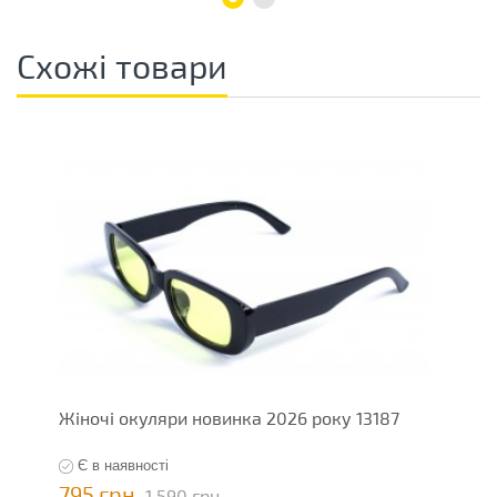
Схожі товари
Жіночі окуляри новинка 2026 року 13187
О
Є в наявності
795 грн
7
1 590 грн