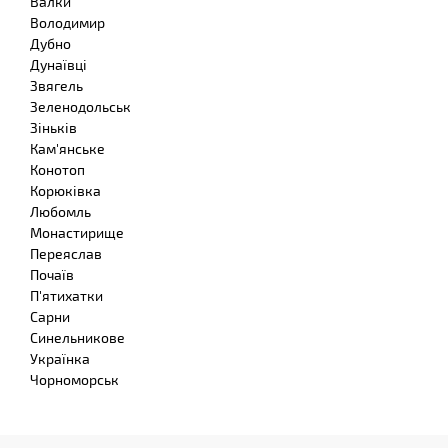
Валки
Володимир
Дубно
Дунаївці
Звягель
Зеленодольськ
Зіньків
Кам'янське
Конотоп
Корюківка
Любомль
Монастирище
Переяслав
Почаїв
П'ятихатки
Сарни
Синельникове
Українка
Чорноморськ