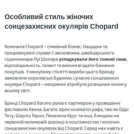
Особливий стиль жіночих
сонцезахисних окулярів Chopard
Компанія Chopard – сімейний бізнес. Нащадки та
продовжувачі справи її засновника, швейцарського
годинникара Луї Шопара
,
успадкували його тонкий смак
відповідальність, талант та вміння вгадати бажання
покупців. У минулому столітті вироби цього бренду
замовляли королівські будинки, сучасно сонцезахисні
окуляри Chopard – неодмінні атрибути розкішних жінок у
всьому світі.
Бренд Chopard багато років є партнером у проведенні
фестивалю Канна. Багато зірок кінематографа, такі як Одрі
Тоту, Шарліз Терон, Пенелопа Крус та інші, блищали на
червоній килимовій доріжці в коштовностях і жіночих
сонцезахисних окулярах від Chopard. Серед них навіть є