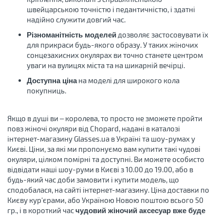
швейцарською точністю і педантичністю, і здатні
надійно служити довгий час.
дозволяє застосовувати їх
Різноманітність моделей
для прикраси будь-якого образу. У таких жіночих
сонцезахисних окулярах ви точно станете центром
уваги на вулицях міста та на шикарній вечірці.
на моделі для широкого кола
Доступна ціна
покупниць.
Якщо в душі ви – королева, то просто не зможете пройти
повз жіночі окуляри від Chopard, надані в каталозі
інтернет-магазину Glasses.ua в Україні та шоу-румах у
Києві. Ціни, за які ми пропонуємо вам купити такі чудові
окуляри, цілком помірні та доступні. Ви можете особисто
відвідати наші шоу-руми в Києві з 10.00 до 19.00, або в
будь-який час доби замовити і купити модель, що
сподобалася, на сайті інтернет-магазину. Ціна доставки по
Києву кур'єрами, або Україною Новою поштою всього 50
гр., і в короткий час
чудовий жіночий аксесуар вже буде