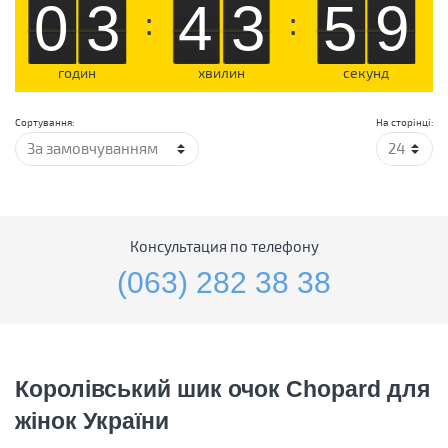
03
43
59
:
:
годин
хвилин
секунд
Сортування:
На сторінці:
Консультация по телефону
(063) 282 38 38
Королівський шик очок Chopard для
жінок України