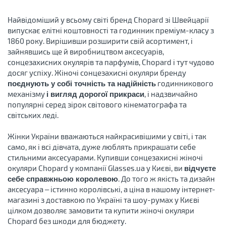
Найвідоміший у всьому світі бренд Chopard зі Швейцарії
випускає елітні коштовності та годинник преміум-класу з
1860 року. Вирішивши розширити свій асортимент, і
зайнявшись ще й виробництвом аксесуарів,
сонцезахисних окулярів та парфумів, Chopard і тут чудово
досяг успіху. Жіночі сонцезахисні окуляри бренду
годинникового
поєднують у собі точність та надійність
механізму
, і надзвичайно
і вигляд дорогої прикраси
популярні серед зірок світового кінематографа та
світських леді.
Жінки України вважаються найкрасивішими у світі, і так
само, як і всі дівчата, дуже люблять прикрашати себе
стильними аксесуарами. Купивши сонцезахисні жіночі
окуляри Chopard у компанії Glasses.ua у Києві, ви
відчуєте
. До того ж якість та дизайн
себе справжньою королевою
аксесуара – істинно королівські, а ціна в нашому інтернет-
магазині з доставкою по Україні та шоу-румах у Києві
цілком дозволяє замовити та купити жіночі окуляри
Chopard без шкоди для бюджету.