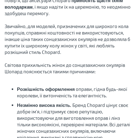
повір'я, що аксесуари Chopard
приносять щастя їхнім
, і якщо надіти їх на церемонію, то неодмінно
володаркам
здобудеш перемогу.
Звичайно, для моделей, призначених для широкого кола
покупців, справжні коштовності не використовуються,
інакше ціна таких сонцезахисних окулярів не дозволяла б
купити їх широкому колу жінок у світі, які люблять
розкішний стиль Chopard.
Світова прихильність жінок до сонцезахисних окулярів
Шопард пояснюється такими причинами:
оправи, гідна будь-якої
Розкішність оформлення
королеви, її витонченість та елегантність.
Бренд Chopard цінує своє
Незмінно висока якість.
добре ім'я, і підтримує свою репутацію,
використовуючи для виготовлення оправ і лінз
тільки високоякісні, перевірені матеріали. Всі деталі
жіночих сонцезахисних окулярів, включаючи
кріплення, виконані з справжнісінькою