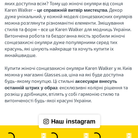
яких доступна всім? Тому що жіночі окуляри від сонця
Karen Walker –
. Декор
це справжній витвір мистецтва
дуже унікальний, у кожній моделі сонцезахисних окулярів
можна розглянути різноманітні елементи. Змішування
стилів та форм – все це Karen Walker для модниць України.
Витончена робота та бездоганна якість зробили жіночі
сонцезахисні окуляри дуже популярними серед тих
красунь, які цінують найкраще та хочуть купити їх
якнайшвидше.
Купити жіночі сонцезахисні окуляри Karen Walker у м. Київ
можна у магазині Glasses.ua, ціна на які буде доступна
будь-якому покупцю. Ці стильні
аксесуари внесуть
: ексклюзивні колірні рішення та
останній штрих у образ
розкіш у дрібницях, втілять у собі гармонію стилю та
витонченості будь-якої красуні України.
Наш instagram