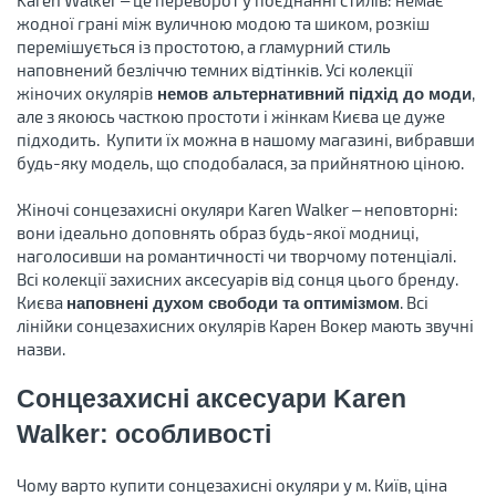
Karen Walker – це переворот у поєднанні стилів: немає
жодної грані між вуличною модою та шиком, розкіш
перемішується із простотою, а гламурний стиль
наповнений безліччю темних відтінків. Усі колекції
жіночих окулярів
,
немов альтернативний підхід до моди
але з якоюсь часткою простоти і жінкам Києва це дуже
підходить. Купити їх можна в нашому магазині, вибравши
будь-яку модель, що сподобалася, за прийнятною ціною.
Жіночі сонцезахисні окуляри Karen Walker – неповторні:
вони ідеально доповнять образ будь-якої модниці,
наголосивши на романтичності чи творчому потенціалі.
Всі колекції захисних аксесуарів від сонця цього бренду.
Києва
. Всі
наповнені духом свободи та оптимізмом
лінійки сонцезахисних окулярів Карен Вокер мають звучні
назви.
Сонцезахисні аксесуари Karen
Walker: особливості
Чому варто купити сонцезахисні окуляри у м. Київ, ціна