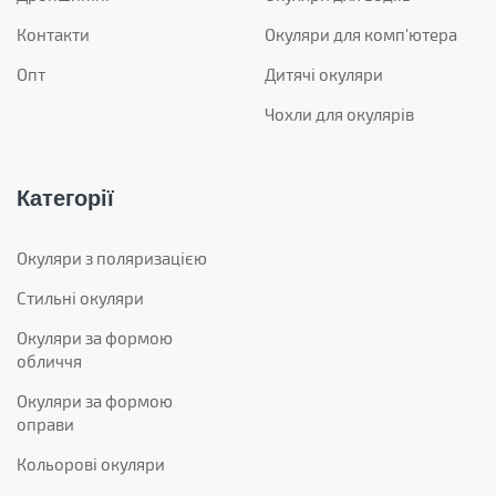
Контакти
Окуляри для комп'ютера
Опт
Дитячі окуляри
Чохли для окулярів
Категорії
Окуляри з поляризацією
Стильні окуляри
Окуляри за формою
обличчя
Окуляри за формою
оправи
Кольорові окуляри