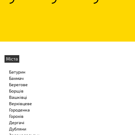
Міста
Батурин
Бахмач
Берегове
Борщів
Вашківці
Верхівцеве
Городенка
Горохів
Дергачі
Дубляни