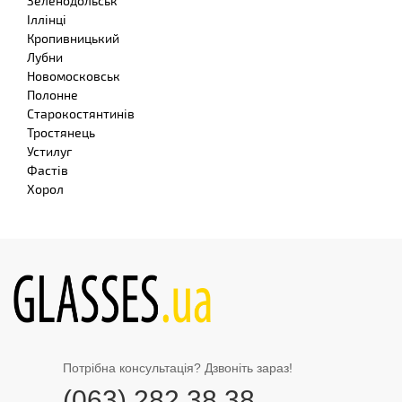
Зеленодольськ
Іллінці
Кропивницький
Лубни
Новомосковськ
Полонне
Старокостянтинів
Тростянець
Устилуг
Фастів
Хорол
Потрібна консультація? Дзвоніть зараз!
(063) 282 38 38