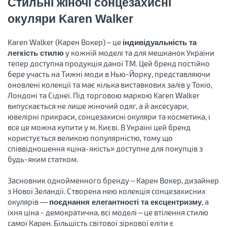
Стильні жіночі сонцезахисні
окуляри Karen Walker
Karen Walker (Карен Вокер) – це
індивідуальність та
у кожній моделі та для мешканок України
легкість стилю
тепер доступна продукція даної ТМ. Цей бренд постійно
бере участь на Тижні моди в Нью-Йорку, представляючи
оновлені колекції та має кілька виставкових залів у Токіо,
Лондоні та Сіднеї. Під торговою маркою Karen Walker
випускається не лише жіночий одяг, а й аксесуари,
ювелірні прикраси, сонцезахисні окуляри та косметика, і
все це можна купити у м. Києві. В Україні цей бренд
користується великою популярністю, тому що
співвідношення «ціна-якість» доступне для покупців з
будь-яким статком.
Засновник однойменного бренду – Карен Вокер, дизайнер
з Нової Зеландії. Створена нею колекція сонцезахисних
окулярів —
, а
поєднання елегантності та ексцентризму
їхня ціна - демократична, всі моделі – це втілення стилю
самої Карен. Більшість світової зіркової еліти є