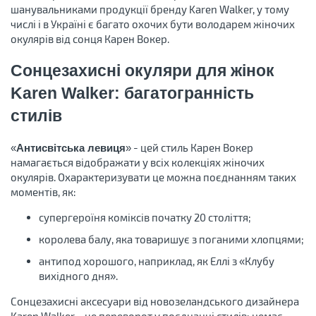
шанувальниками продукції бренду Karen Walker, у тому
числі і в Україні є багато охочих бути володарем жіночих
окулярів від сонця Карен Вокер.
Сонцезахисні окуляри для жінок
Karen Walker: багатогранність
стилів
«
» - цей стиль Карен Вокер
Антисвітська левиця
намагається відображати у всіх колекціях жіночих
окулярів. Охарактеризувати це можна поєднанням таких
моментів, як:
супергероїня коміксів початку 20 століття;
королева балу, яка товаришує з поганими хлопцями;
антипод хорошого, наприклад, як Еллі з «Клубу
вихідного дня».
Сонцезахисні аксесуари від новозеландського дизайнера