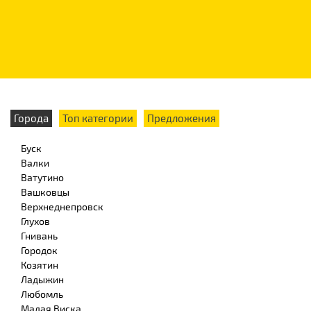
Города
Топ категории
Предложения
Буск
Валки
Ватутино
Вашковцы
Верхнеднепровск
Глухов
Гнивань
Городок
Козятин
Ладыжин
Любомль
Малая Виска