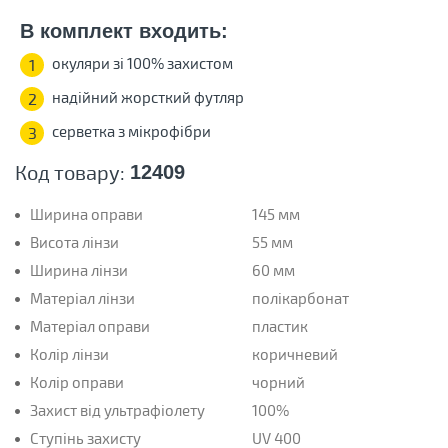
В комплект входить:
окуляри зі 100% захистом
1
надійний жорсткий футляр
2
серветка з мікрофібри
3
Код товару:
12409
Ширина оправи
145 мм
Висота лінзи
55 мм
Ширина лінзи
60 мм
Матеріал лінзи
полікарбонат
Матеріал оправи
пластик
Колір лінзи
коричневий
Колір оправи
чорний
Захист від ультрафіолету
100%
Ступінь захисту
UV 400