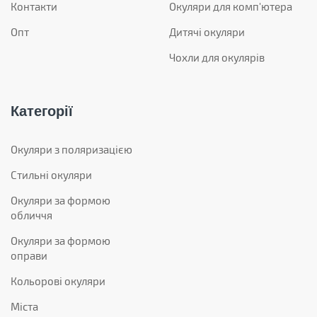
Контакти
Окуляри для комп'ютера
Опт
Дитячі окуляри
Чохли для окулярів
Категорії
Окуляри з поляризацією
Стильні окуляри
Окуляри за формою
обличчя
Окуляри за формою
оправи
Кольорові окуляри
Міста