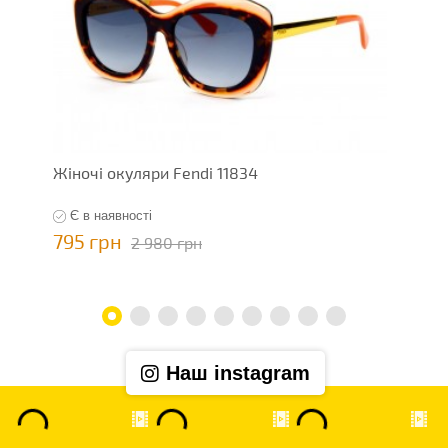
Жіночі окуляри Fendi 11834
Ж
Є в наявності
795 грн
7
2 980 грн
Наш instagram