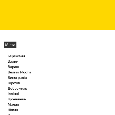
Міста
Бережани
Валки
Вараш
Великі Мости
Виноградів
Горохів
Добромиль
Іллінці
Кролевець
Малин
Ніжин