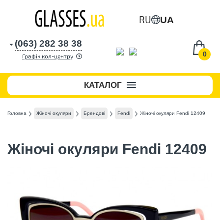
RU
UA
(063) 282 38 38
0
Графік кол-центру
КАТАЛОГ
Головна
Жіночі окуляри
Брендові
Fendi
Жіночі окуляри Fendi 12409
Жіночі окуляри Fendi 12409