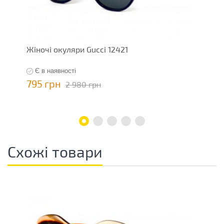
Жіночі окуляри Gucci 12421
Ж
Є в наявності
795 грн
7
2 980 грн
Схожі товари