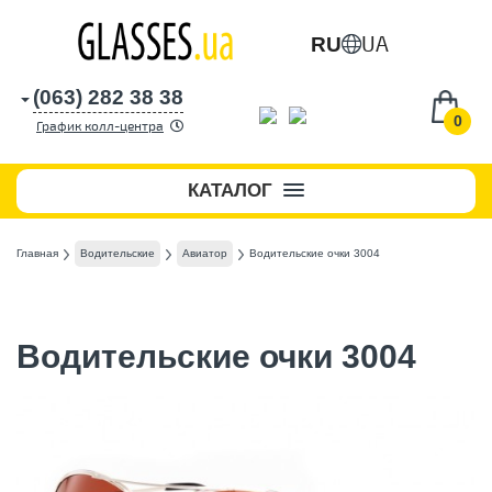
UA
RU
(063) 282 38 38
0
График колл-центра
КАТАЛОГ
Главная
Водительские
Авиатор
Водительские очки 3004
Водительские очки 3004