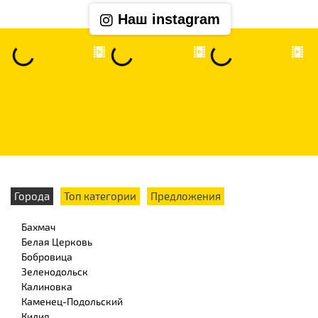
Наш instagram
Города
Топ категории
Предложения
Бахмач
Белая Церковь
Бобровица
Зеленодольск
Калиновка
Каменец-Подольский
Килия