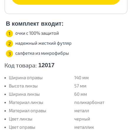
В комплект входит:
очки с 100% защитой
1
надежный жесткий футляр
2
салфетка из микрофибры
3
Код товара:
12017
Ширина оправы
140 мм
Высота линзы
57 мм
Ширина линзы
60 мм
Материал линзы
поликарбонат
Материал оправы
металл
Цвет линзы
черный
Цвет оправы
металлик