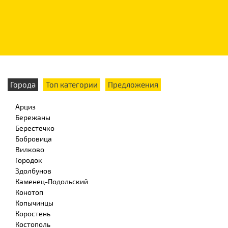
Города
Топ категории
Предложения
Арциз
Бережаны
Берестечко
Бобровица
Вилково
Городок
Здолбунов
Каменец-Подольский
Конотоп
Копычинцы
Коростень
Костополь