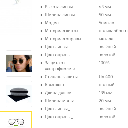
Высота линзы
43 мм
Ширина линзы
50 мм
Модель
Унисекс
Материал линзы
поликарбона
Материал оправы
металл
Цвет линзы
зелёный
Цвет оправы
золотой
Защита от
100%
ультрафиолета
Степень защиты
UV 400
Комплект
полный
Длина дужки
135 мм
Ширина моста
20 мм
Цвет линзы_
зелёный
Цвет оправы_
золотой