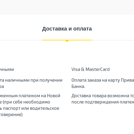
Доставка и оплата
ичными
Visa & MasterCard
та наличными при получении
Оплата заказа на карту Прива
ра
Банка.
женным платежом на Новой
Доставка товара возможна т
е (при себе необходимо
после подтверждения платеж
ь паспорт или водительское
товерение)