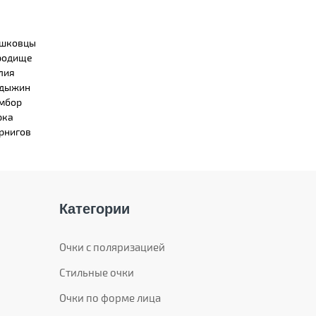
шковцы
родище
лия
дыжин
мбор
рка
рнигов
Категории
Очки с поляризацией
Стильные очки
Очки по форме лица