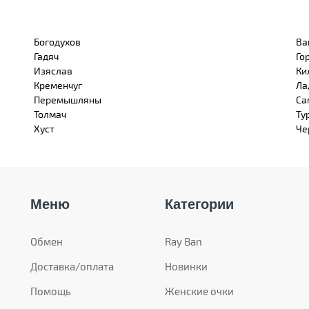
Богодухов
Ва
Гадяч
Го
Изяслав
Ки
Кременчуг
Ла
Перемышляны
Са
Толмач
Ту
Хуст
Че
Меню
Категории
Обмен
Ray Ban
Доставка/оплата
Новинки
Помощь
Женские очки