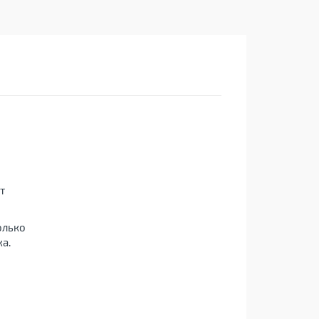
т
олько
а.