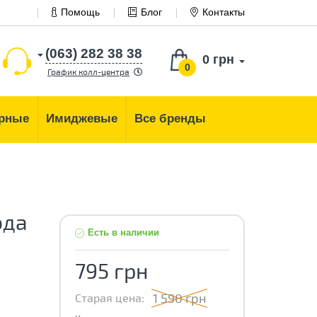
Помощь
Блог
Контакты
(063) 282 38 38
0 грн
0
График колл-центра
рные
Имиджевые
Все бренды
ода
Есть в наличии
795 грн
1 590 грн
Старая цена: