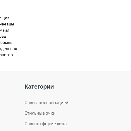
рщев
наевцы
маил
рец
бомль
здельная
рнигов
Категории
Очки с поляризацией
Стильные очки
Очки по форме лица