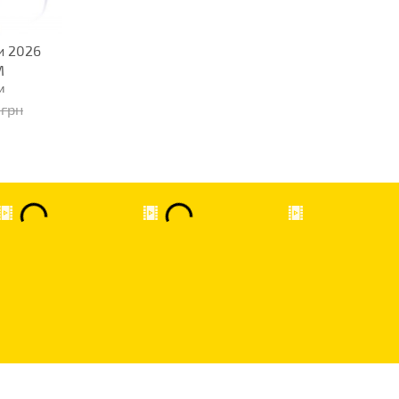
и 2026
M
и
 грн