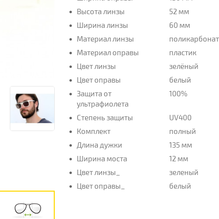
Высота линзы
52 мм
Ширина линзы
60 мм
Материал линзы
поликарбона
Материал оправы
пластик
Цвет линзы
зелёный
Цвет оправы
белый
Защита от
100%
ультрафиолета
Степень защиты
UV400
Комплект
полный
Длина дужки
135 мм
Ширина моста
12 мм
Цвет линзы_
зеленый
Цвет оправы_
белый