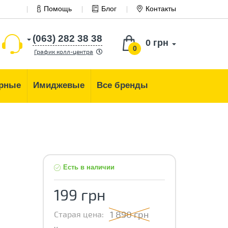
Помощь
Блог
Контакты
(063) 282 38 38
0 грн
0
График колл-центра
рные
Имиджевые
Все бренды
Есть в наличии
199 грн
1 890 грн
Старая цена: