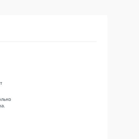
т
олько
а.