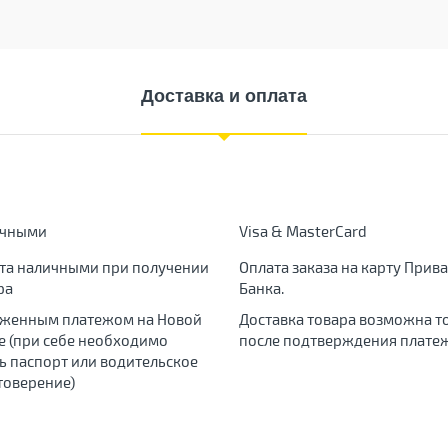
Доставка и оплата
ичными
Visa & MasterCard
та наличными при получении
Оплата заказа на карту Прива
ра
Банка.
женным платежом на Новой
Доставка товара возможна т
е (при себе необходимо
после подтверждения платеж
ь паспорт или водительское
товерение)