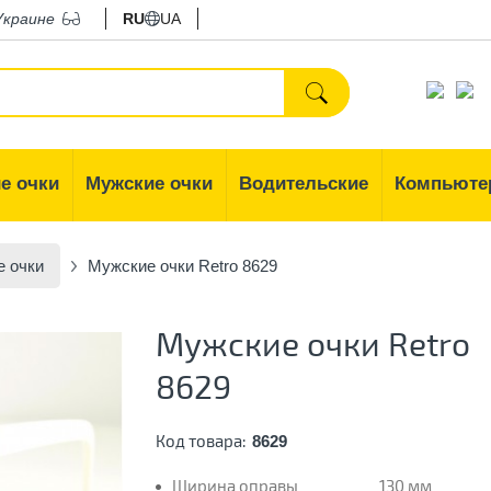
Украине
RU
UA
е очки
Мужские очки
Водительские
Компьюте
 очки
Мужские очки Retro 8629
Мужские очки Retro
8629
Код товара:
8629
Ширина оправы
130 мм