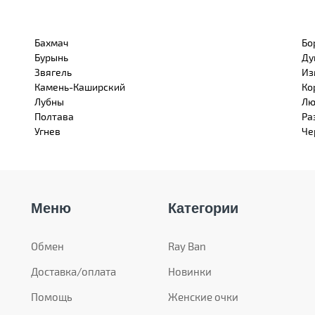
Бахмач
Бо
Бурынь
Ду
Звягель
Из
Камень-Каширский
Ко
Лубны
Лю
Полтава
Ра
Угнев
Че
Меню
Категории
Обмен
Ray Ban
Доставка/оплата
Новинки
Помощь
Женские очки