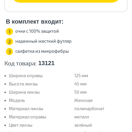
В комплект входит:
очки с 100% защитой
1
надежный жесткий футляр
2
салфетка из микрофибры
3
Код товара:
13121
Ширина оправы
125 мм
Высота линзы
45 мм
Ширина линзы
50 мм
Модель
Женская
Материал линзы
поликарбонат
Материал оправы
металл
Цвет линзы
зелёный