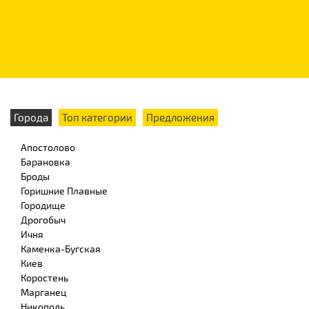
Города
Топ категории
Предложения
Апостолово
Барановка
Броды
Горишние Плавные
Городище
Дрогобыч
Ичня
Каменка-Бугская
Киев
Коростень
Марганец
Никополь