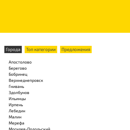
Города
Топ категории
Предложения
Апостолово
Берегово
Бобринец
Верхнеднепровск
Гнивань
Здолбунов
Ильинцы
Ирпень
Лебедин
Малин
Мерефа
Могилев-Подольский