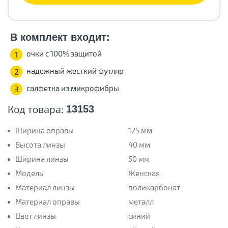
В комплект входит:
очки с 100% защитой
1
надежный жесткий футляр
2
салфетка из микрофибры
3
Код товара:
13153
Ширина оправы
125 мм
Высота линзы
40 мм
Ширина линзы
50 мм
Модель
Женская
Материал линзы
поликарбонат
Материал оправы
металл
Цвет линзы
синий