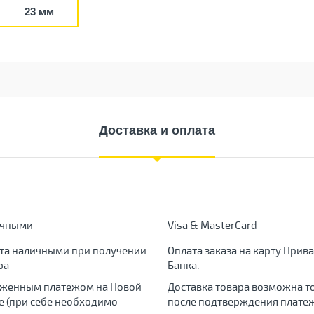
23 мм
Доставка и оплата
ичными
Visa & MasterCard
та наличными при получении
Оплата заказа на карту Прива
ра
Банка.
женным платежом на Новой
Доставка товара возможна т
е (при себе необходимо
после подтверждения платеж