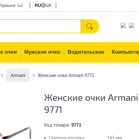
Украине
RU
UA
е очки
Мужские очки
Водительские
Компьюте
Armani
Женские очки Armani 9771
Женские очки Armani
9771
Код товара:
9771
Ширина оправы
143 мм