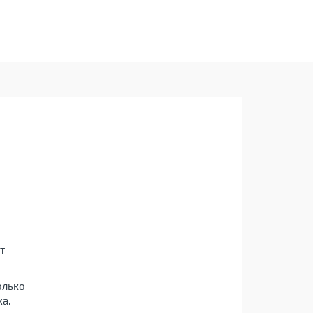
т
олько
а.