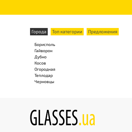
Города
Топ категории
Предложения
Борисполь
Гайворон
Дубно
Косов
Огородная
Теплодар
Черновцы