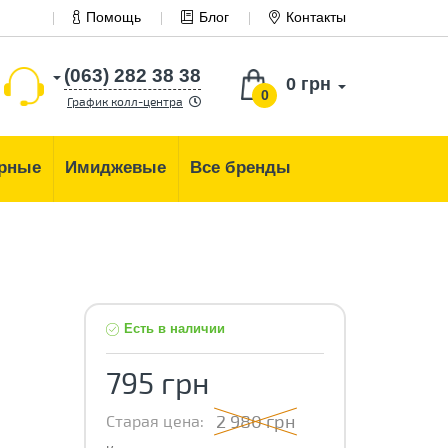
Помощь
Блог
Контакты
(063) 282 38 38
0 грн
0
График колл-центра
рные
Имиджевые
Все бренды
Есть в наличии
795 грн
2 980 грн
Старая цена: