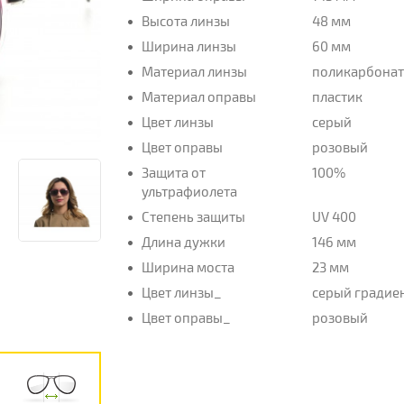
Высота линзы
48 мм
Ширина линзы
60 мм
Материал линзы
поликарбона
Материал оправы
пластик
Цвет линзы
серый
Цвет оправы
розовый
Защита от
100%
ультрафиолета
Степень защиты
UV 400
Длина дужки
146 мм
Ширина моста
23 мм
Цвет линзы_
серый градие
Цвет оправы_
розовый