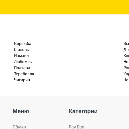
Ворожба
Вы
Глиняны
Дн
Измаил
Ко
Любомль
Но
Полтава
Ро
Теребовля
Ук
Чигирин
Чо
Меню
Категории
Обмен
Ray Ban