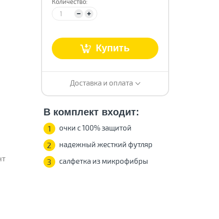
Количество:
т
Купить
Доставка и оплата
В комплект входит:
очки с 100% защитой
1
надежный жесткий футляр
2
нт
салфетка из микрофибры
3