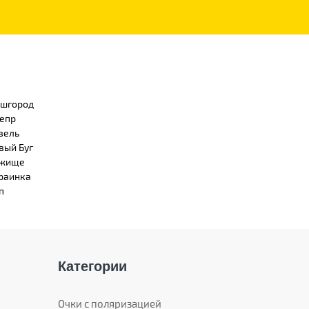
шгород
епр
вель
вый Буг
жище
раинка
п
Категории
Очки с поляризацией