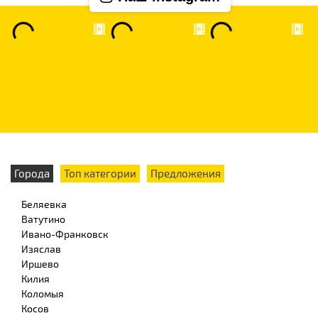
Города
Топ категории
Предложения
Беляевка
Ватутино
Ивано-Франковск
Изяслав
Иршево
Килия
Коломыя
Косов