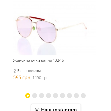
Женские очки капли 10245
Ж
Есть в наличии
595 грн
5
1 190 грн
Наш instagram