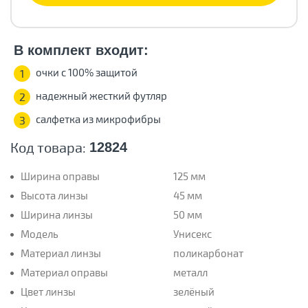
В комплект входит:
очки с 100% защитой
1
надежный жесткий футляр
2
салфетка из микрофибры
3
Код товара:
12824
Ширина оправы
125 мм
Высота линзы
45 мм
Ширина линзы
50 мм
Модель
Унисекс
Материал линзы
поликарбонат
Материал оправы
металл
Цвет линзы
зелёный