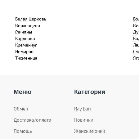
Белая Церковь
Бо
Верховцево
Ви
Глиняны
Ду
Карловка
Ко
Кременчуг
Ла
Немиров
См
Тисменица
Яг
Меню
Категории
Обмен
Ray Ban
Доставка/оплата
Новинки
Помощь
Женские очки