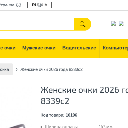
Украине
RU
UA
е очки
Мужские очки
Водительские
Компьюте
сика
Женские очки 2026 года 8339c2
Женские очки 2026 г
8339c2
Код товара:
10196
Ширина оправы
143 мм