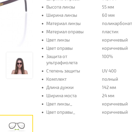
Высота линзы
55 мм
Ширина линзы
60 мм
Материал линзы
поликарбона
Материал оправы
пластик
Цвет линзы
коричневый
Цвет оправы
коричневый
Защита от
100%
ультрафиолета
Степень защиты
UV 400
Комплект
полный
Длина дужки
142 мм
Ширина моста
24 мм
Цвет линзы_
коричневый
Цвет оправы_
коричневый