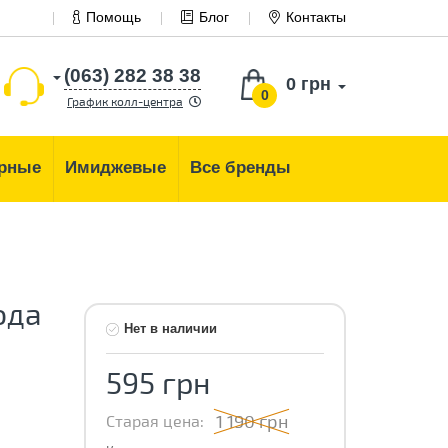
Помощь
Блог
Контакты
(063) 282 38 38
0 грн
0
График колл-центра
рные
Имиджевые
Все бренды
ода
Нет в наличии
595 грн
1 190 грн
Старая цена: