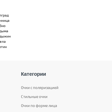
лград
нница
бно
дыма
дыжин
ела
отин
Категории
Очки с поляризацией
Стильные очки
Очки по форме лица