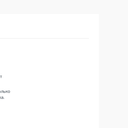
т
олько
а.