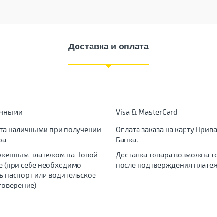
Доставка и оплата
ичными
Visa & MasterCard
та наличными при получении
Оплата заказа на карту Прива
ра
Банка.
женным платежом на Новой
Доставка товара возможна т
е (при себе необходимо
после подтверждения платеж
ь паспорт или водительское
товерение)