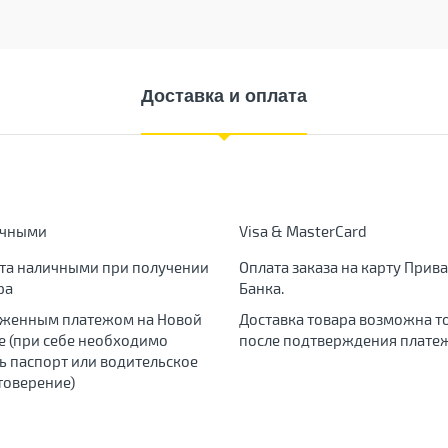
Доставка и оплата
ичными
Visa & MasterCard
та наличными при получении
Оплата заказа на карту Прива
ра
Банка.
женным платежом на Новой
Доставка товара возможна т
е (при себе необходимо
после подтверждения платеж
ь паспорт или водительское
товерение)