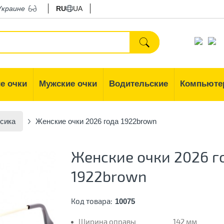
Украине
RU
UA
е очки
Мужские очки
Водительские
Компьюте
сика
Женские очки 2026 года 1922brown
Женские очки 2026 г
1922brown
Код товара:
10075
Ширина оправы
142 мм