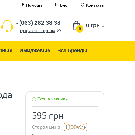
Помощь
Блог
Контакты
(063) 282 38 38
0 грн
0
График колл-центра
рные
Имиджевые
Все бренды
ода
Есть в наличии
595 грн
1 190 грн
Старая цена: