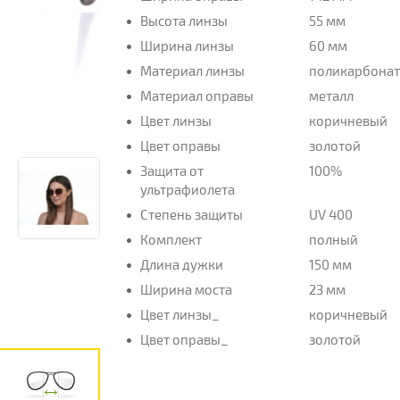
Высота линзы
55 мм
Ширина линзы
60 мм
Материал линзы
поликарбона
Материал оправы
металл
Цвет линзы
коричневый
Цвет оправы
золотой
Защита от
100%
ультрафиолета
Степень защиты
UV 400
Комплект
полный
Длина дужки
150 мм
Ширина моста
23 мм
Цвет линзы_
коричневый
Цвет оправы_
золотой