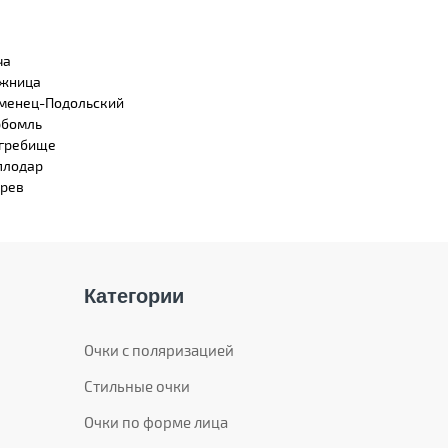
ча
жница
менец-Подольский
бомль
гребище
плодар
рев
Категории
Очки с поляризацией
Стильные очки
Очки по форме лица