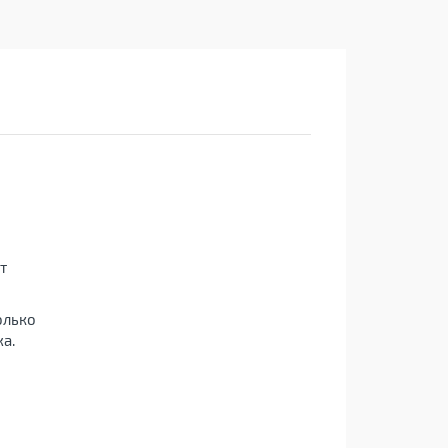
т
олько
а.