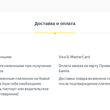
Доставка и оплата
ичными
Visa & MasterCard
та наличными при получении
Оплата заказа на карту Прива
ра
Банка.
женным платежом на Новой
Доставка товара возможна т
е (при себе необходимо
после подтверждения платеж
ь паспорт или водительское
товерение)