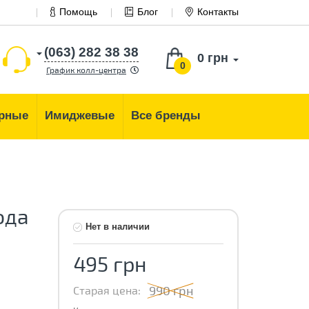
Помощь
Блог
Контакты
(063) 282 38 38
0 грн
0
График колл-центра
рные
Имиджевые
Все бренды
ода
Нет в наличии
495 грн
990 грн
Старая цена: