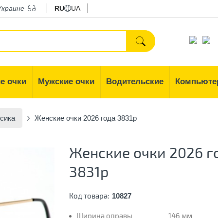
Украине
RU
UA
е очки
Мужские очки
Водительские
Компьюте
сика
Женские очки 2026 года 3831p
Женские очки 2026 г
3831p
Код товара:
10827
Ширина оправы
146 мм