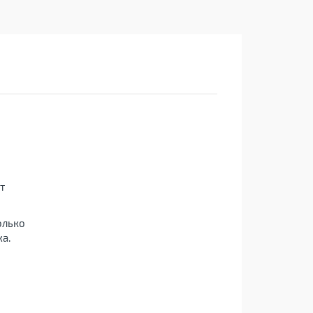
т
олько
а.