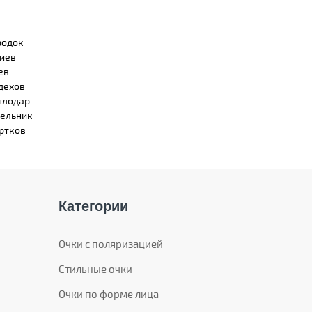
родок
иев
ев
дехов
плодар
ельник
ртков
Категории
Очки с поляризацией
Стильные очки
Очки по форме лица