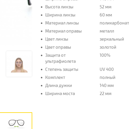
Высота линзы
52 мм
Ширина линзы
60 мм
Материал линзы
поликарбона
Материал оправы
металл
Цвет линзы
зеркальный
Цвет оправы
золотой
Защита от
100%
ультрафиолета
Степень защиты
UV 400
Комплект
полный
Длина дужки
140 мм
Ширина моста
22 мм