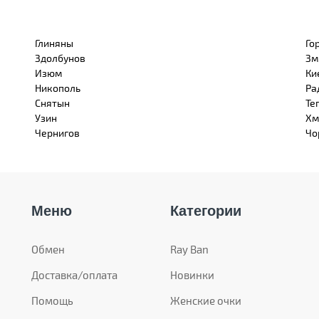
Глиняны
Го
Здолбунов
Зм
Изюм
Ки
Никополь
Ра
Снятын
Те
Узин
Хм
Чернигов
Чо
Меню
Категории
Обмен
Ray Ban
Доставка/оплата
Новинки
Помощь
Женские очки