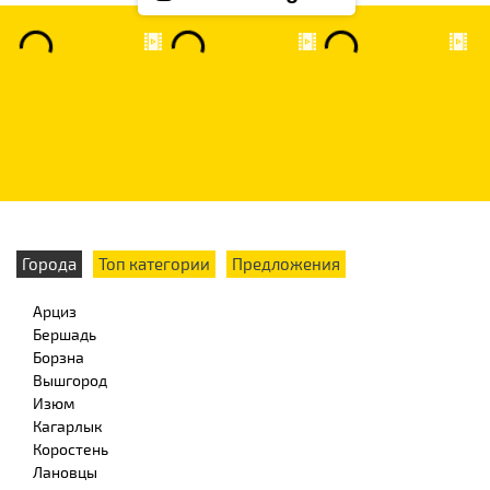
Города
Топ категории
Предложения
Арциз
Бершадь
Борзна
Вышгород
Изюм
Кагарлык
Коростень
Лановцы