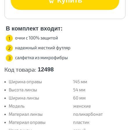
Купить
В комплект входит:
очки с 100% защитой
1
надежный жесткий футляр
2
салфетка из микрофибры
3
Код товара:
12498
Ширина оправы
145 мм
Высота линзы
54 мм
Ширина линзы
60 мм
Модель
женские
Материал линзы
поликарбонат
Материал оправы
пластик