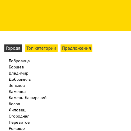
Города
Топ категории
Предложения
Бобровица
Борщев
Владимир
Добромиль
Зеньков
Каменка
Камень-Каширский
Косов
Липовец
Огородная
Перевитое
Рожище