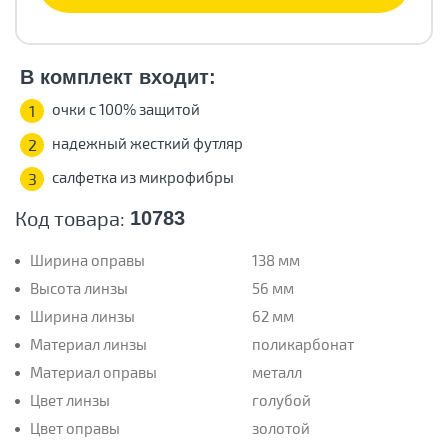
В комплект входит:
очки с 100% защитой
1
надежный жесткий футляр
2
салфетка из микрофибры
3
Код товара:
10783
Ширина оправы
138 мм
Высота линзы
56 мм
Ширина линзы
62 мм
Материал линзы
поликарбонат
Материал оправы
металл
Цвет линзы
голубой
Цвет оправы
золотой