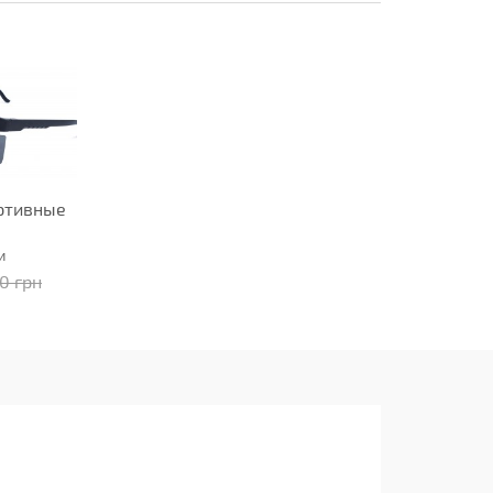
ртивные
и
90 грн