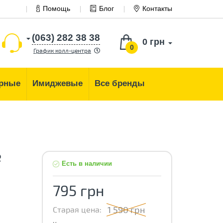
Помощь
Блог
Контакты
(063) 282 38 38
0 грн
0
График колл-центра
рные
Имиджевые
Все бренды
е
Есть в наличии
795 грн
1 590 грн
Старая цена: