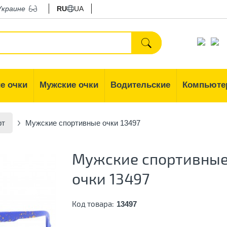
Украине
RU
UA
е очки
Мужские очки
Водительские
Компьюте
рт
Мужские спортивные очки 13497
Мужские спортивны
очки 13497
Код товара:
13497