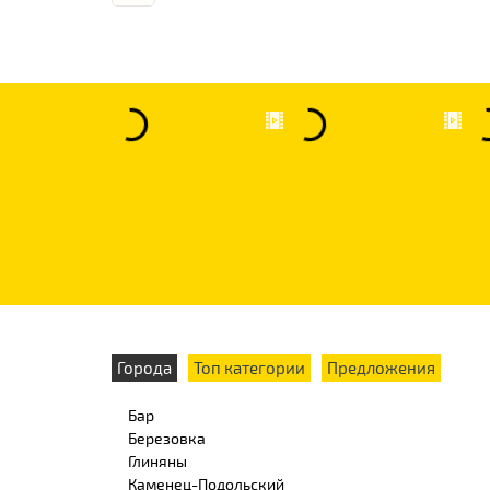
Города
Топ категории
Предложения
Бар
Березовка
Глиняны
Каменец-Подольский