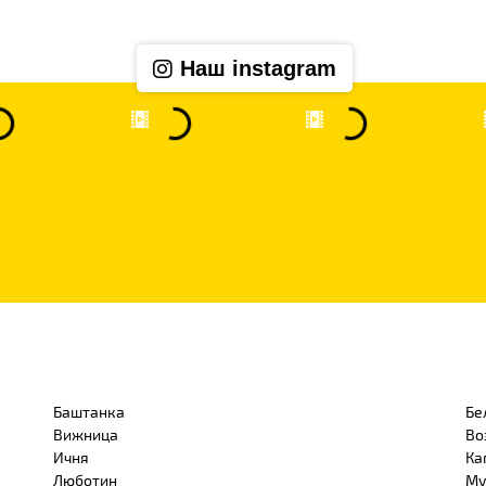
Наш instagram
Баштанка
Бе
Вижница
Во
Ичня
Ка
Люботин
Му