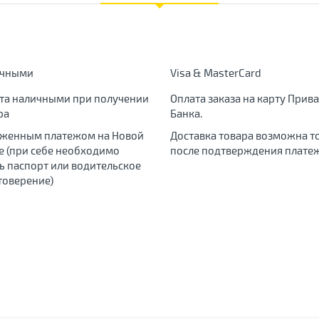
ичными
Visa & MasterCard
та наличными при получении
Оплата заказа на карту Прива
ра
Банка.
женным платежом на Новой
Доставка товара возможна т
е (при себе необходимо
после подтверждения платеж
ь паспорт или водительское
товерение)