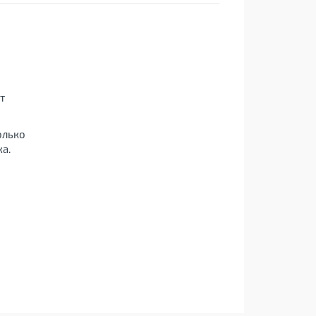
т
олько
а.