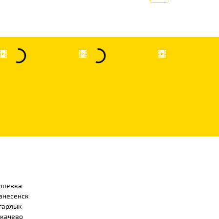
ляевка
знесенск
гарлык
качево