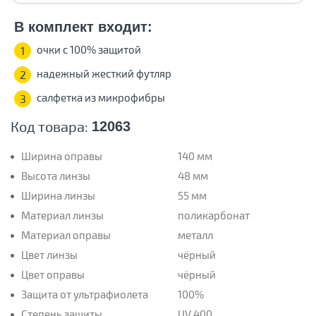
В комплект входит:
очки с 100% защитой
1
надежный жесткий футляр
2
салфетка из микрофибры
3
Код товара:
12063
Ширина оправы
140 мм
Высота линзы
48 мм
Ширина линзы
55 мм
Материал линзы
поликарбонат
Материал оправы
металл
Цвет линзы
чёрный
Цвет оправы
чёрный
Защита от ультрафиолета
100%
Степень защиты
UV 400