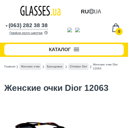
UA
RU
(063) 282 38 38
0
График колл-центра
КАТАЛОГ
Женские очки Dior
Главная
Женские очки
Брендовые
Christian Dior
12063
Женские очки Dior 12063