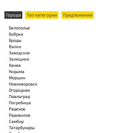
Города
Топ категории
Предложения
Белополье
Бибрка
Броды
Валки
Заводское
Залещики
Канев
Кодыма
Моршин
Новояворовск
Огородная
Павлоград
Погребище
Радехов
Радивилов
Самбор
Татарбунары