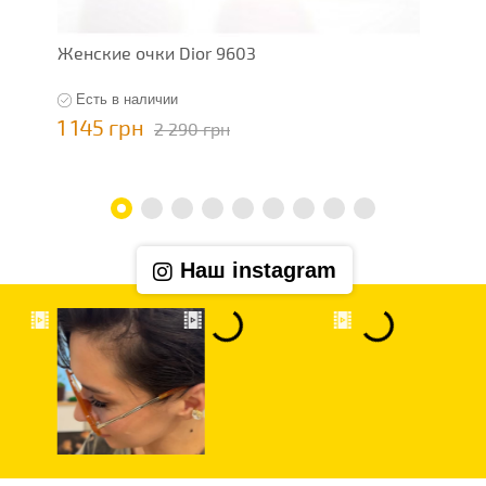
Женские очки Dior 9603
Ж
Есть в наличии
1 145 грн
7
2 290 грн
Наш instagram