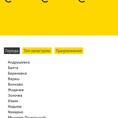
Города
Топ категории
Предложения
Андрушевка
Балта
Барановка
Вараш
Вилково
Жидачев
Золочев
Изюм
Кодыма
Комарно
Могилев-Подольский