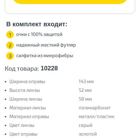
В комплект входит:
очки с 100% защитой
1
надежный жесткий футляр
2
салфетка из микрофибры
3
Код товара:
10228
Ширина оправы
143 мм
Высота линзы
52 мм
Ширина линзы
58 мм
Материал линзы
поликарбонат
Материал оправы
металл/пластик
Цвет линзы
серый
Цвет оправы
золотой