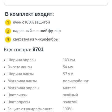
В комплект входит:
очки с 100% защитой
1
надежный жесткий футляр
2
салфетка из микрофибры
3
Код товара:
9701
Ширина оправы
143 мм
Высота линзы
54 мм
Ширина линзы
57 мм
Материал линзы
поликарбонат
Материал оправы
металл
Цвет линзы
зелёный
Цвет оправы
золотой
Защита от ультрафиолета
100%