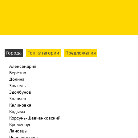
Города
Топ категории
Предложения
Александрия
Березно
Долина
Звягель
Здолбунов
Золочев
Калиновка
Кодыма
Корсунь-Шевченковский
Кременчуг
Лановцы
Новояворовск