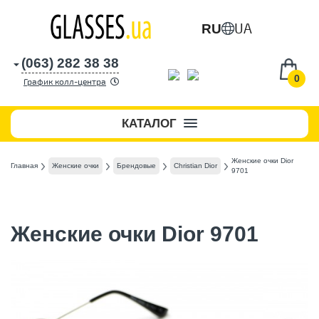
UA
RU
(063) 282 38 38
0
График колл-центра
КАТАЛОГ
Женские очки Dior
Главная
Женские очки
Брендовые
Christian Dior
9701
Женские очки Dior 9701