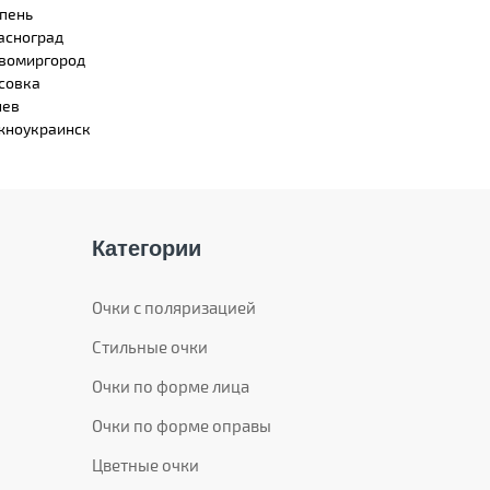
пень
асноград
вомиргород
совка
нев
ноукраинск
Категории
Очки с поляризацией
Стильные очки
Очки по форме лица
Очки по форме оправы
Цветные очки