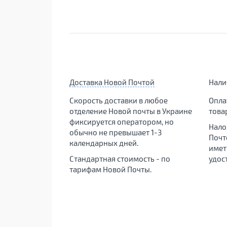
Доставка Новой Почтой
Нал
Скорость доставки в любое
Опла
отделение Новой почты в Украине
това
фиксируется оператором, но
Нало
обычно не превышает 1-3
Почт
календарных дней.
имет
Стандартная стоимость - по
удос
тарифам Новой Почты.