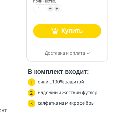
Количество:
т
Купить
Доставка и оплата
В комплект входит:
очки с 100% защитой
1
надежный жесткий футляр
2
салфетка из микрофибры
3
ент