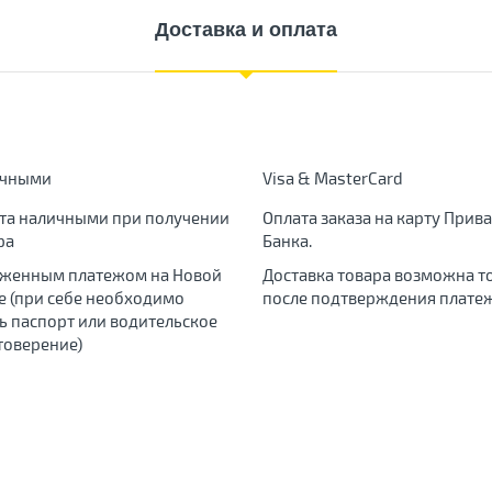
Доставка и оплата
ичными
Visa & MasterCard
та наличными при получении
Оплата заказа на карту Прива
ра
Банка.
женным платежом на Новой
Доставка товара возможна т
е (при себе необходимо
после подтверждения платеж
ь паспорт или водительское
товерение)