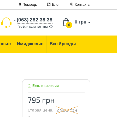
Помощь
Блог
Контакты
(063) 282 38 38
0 грн
0
График колл-центра
рные
Имиджевые
Все бренды
Есть в наличии
795 грн
2 980 грн
Старая цена: