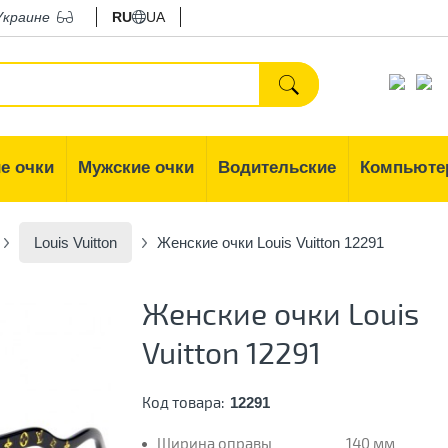
Украине
RU
UA
е очки
Мужские очки
Водительские
Компьюте
Louis Vuitton
Женские очки Louis Vuitton 12291
Женские очки Louis
Vuitton 12291
Код товара:
12291
Ширина оправы
140 мм