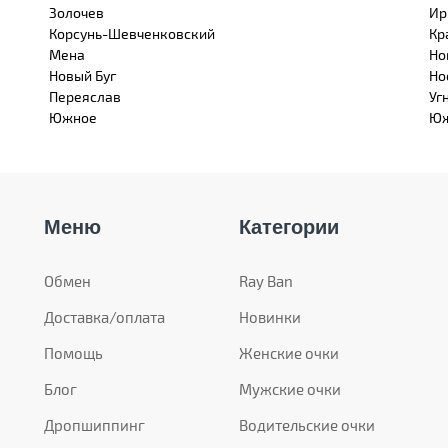
Золочев
Ир
Корсунь-Шевченковский
Кр
Мена
Но
Новый Буг
Но
Переяслав
Уг
Южное
Юж
Меню
Категории
Обмен
Ray Ban
Доставка/оплата
Новинки
Помощь
Женские очки
Блог
Мужские очки
Дропшиппинг
Водительские очки