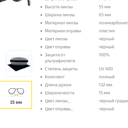
Высота линзы
55 мм
Ширина линзы
65 мм
Материал линзы
поликарбона
Материал оправы
пластик
Цвет линзы
чёрный
Цвет оправы
чёрный
Защита от
100%
ультрафиолета
Степень защиты
UV 400
Комплект
полный
Длина дужки
132 мм
Ширина моста
15 мм
Цвет линзы_
чёрный гради
15 мм
Цвет оправы_
чёрный