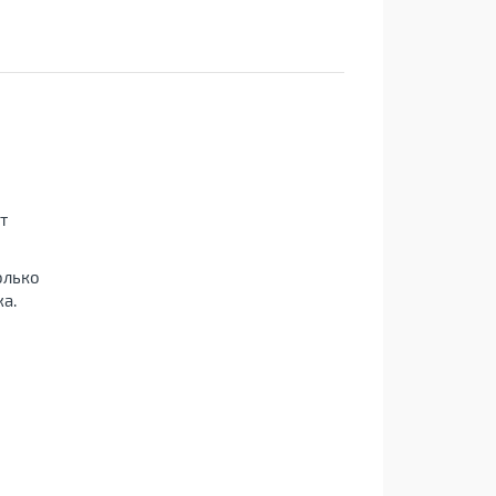
т
олько
а.