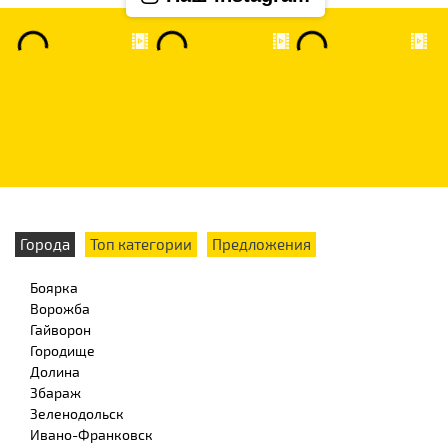
Города
Топ категории
Предложения
Боярка
Ворожба
Гайворон
Городище
Долина
Збараж
Зеленодольск
Ивано-Франковск