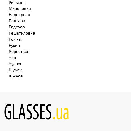
Кицмань
Мироновка
Надворная
Полтава
Радехов
Решетиловка
Ромны
Рудки
Хоростков
Чоп
Чуднов
Шумск
Южное