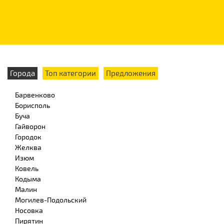
Города
Топ категории
Предложения
Барвенково
Борисполь
Буча
Гайворон
Городок
Желква
Изюм
Ковель
Кодыма
Малин
Могилев-Подольский
Носовка
Пирятин