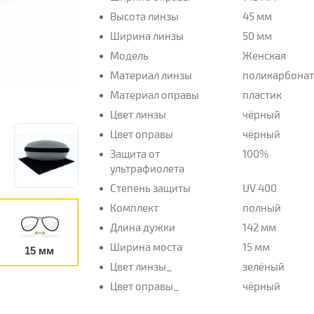
Высота линзы
45 мм
Ширина линзы
50 мм
Модель
Женская
Материал линзы
поликарбона
Материал оправы
пластик
Цвет линзы
чёрный
Цвет оправы
чёрный
Защита от
100%
ультрафиолета
Степень защиты
UV 400
Комплект
полный
Длина дужки
142 мм
Ширина моста
15 мм
15 мм
Цвет линзы_
зелёный
Цвет оправы_
чёрный