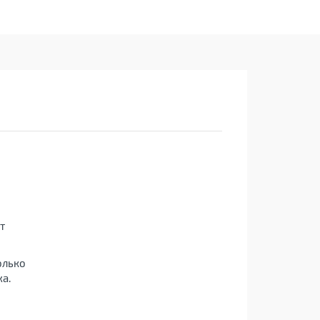
т
олько
а.