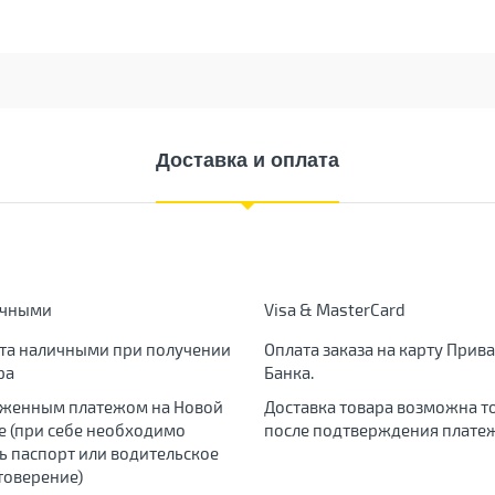
Доставка и оплата
ичными
Visa & MasterCard
та наличными при получении
Оплата заказа на карту Прива
ра
Банка.
женным платежом на Новой
Доставка товара возможна т
е (при себе необходимо
после подтверждения платеж
ь паспорт или водительское
товерение)