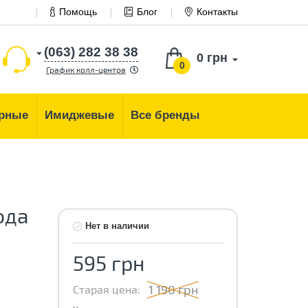
Помощь
Блог
Контакты
(063) 282 38 38
0 грн
0
График колл-центра
рные
Имиджевые
Все бренды
ода
Нет в наличии
595 грн
1 190 грн
Старая цена: