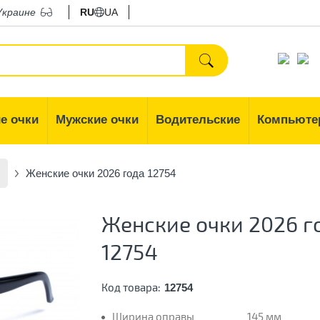
Украине
RU
UA
е очки
Мужские очки
Водительские
Компьюте
Женские очки 2026 года 12754
Женские очки 2026 г
12754
Код товара:
12754
Ширина оправы
145 мм