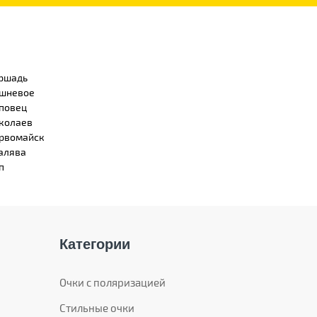
ршадь
шневое
повец
колаев
рвомайск
алява
п
Категории
Очки с поляризацией
Стильные очки