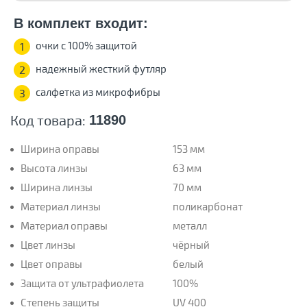
В комплект входит:
очки с 100% защитой
1
надежный жесткий футляр
2
салфетка из микрофибры
3
Код товара:
11890
Ширина оправы
153 мм
Высота линзы
63 мм
Ширина линзы
70 мм
Материал линзы
поликарбонат
Материал оправы
металл
Цвет линзы
чёрный
Цвет оправы
белый
Защита от ультрафиолета
100%
Степень защиты
UV 400