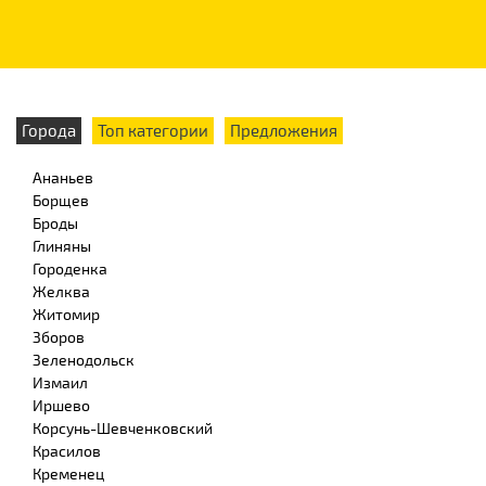
Города
Топ категории
Предложения
Ананьев
Борщев
Броды
Глиняны
Городенка
Желква
Житомир
Зборов
Зеленодольск
Измаил
Иршево
Корсунь-Шевченковский
Красилов
Кременец