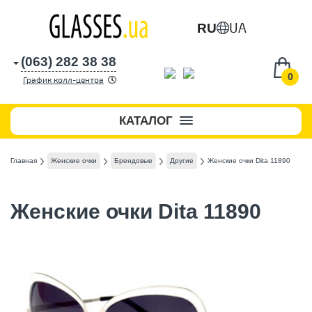
UA
RU
(063) 282 38 38
0
График колл-центра
КАТАЛОГ
Главная
Женские очки
Брендовые
Другие
Женские очки Dita 11890
Женские очки Dita 11890