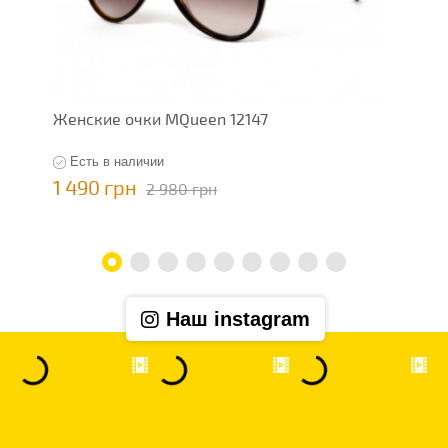
Женские очки MQueen 12147
Ж
Есть в наличии
1 490 грн
1
2 980 грн
Наш instagram