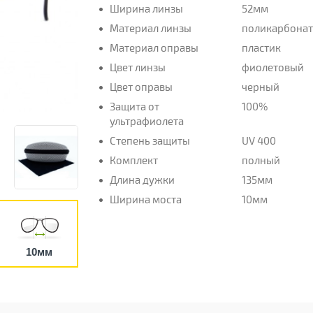
Ширина линзы
52мм
Материал линзы
поликарбона
Материал оправы
пластик
Цвет линзы
фиолетовый
Цвет оправы
черный
Защита от
100%
ультрафиолета
Степень защиты
UV 400
Комплект
полный
Длина дужки
135мм
Ширина моста
10мм
10мм