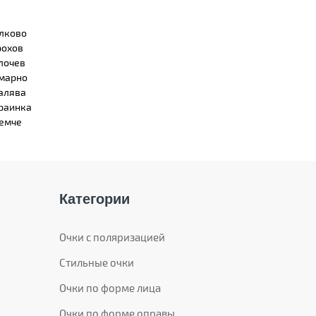
лково
рохов
лочев
марно
алява
раинка
емче
Категории
Очки с поляризацией
Стильные очки
Очки по форме лица
Очки по форме оправы