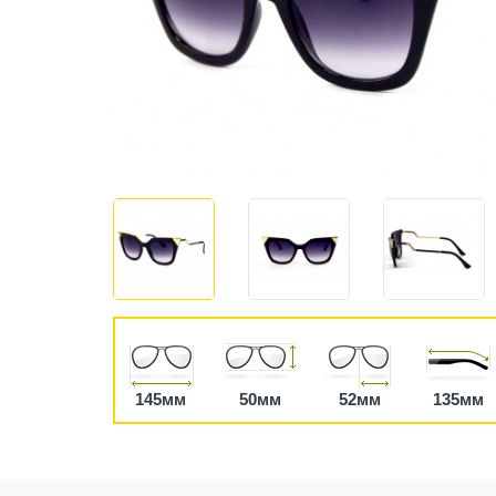
145мм
50мм
52мм
135мм