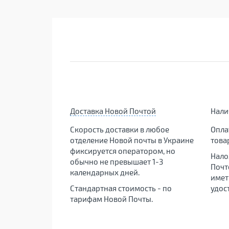
Доставка Новой Почтой
Нал
Скорость доставки в любое
Опла
отделение Новой почты в Украине
това
фиксируется оператором, но
Нало
обычно не превышает 1-3
Почт
календарных дней.
имет
Стандартная стоимость - по
удос
тарифам Новой Почты.