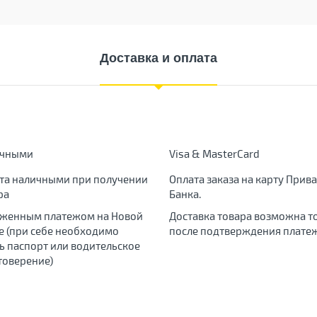
Доставка и оплата
ичными
Visa & MasterCard
та наличными при получении
Оплата заказа на карту Прива
ра
Банка.
женным платежом на Новой
Доставка товара возможна т
е (при себе необходимо
после подтверждения платеж
ь паспорт или водительское
товерение)