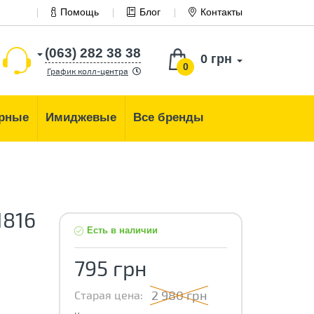
Помощь
Блог
Контакты
(063) 282 38 38
0 грн
0
График колл-центра
рные
Имиджевые
Все бренды
1816
Есть в наличии
795 грн
2 980 грн
Старая цена: