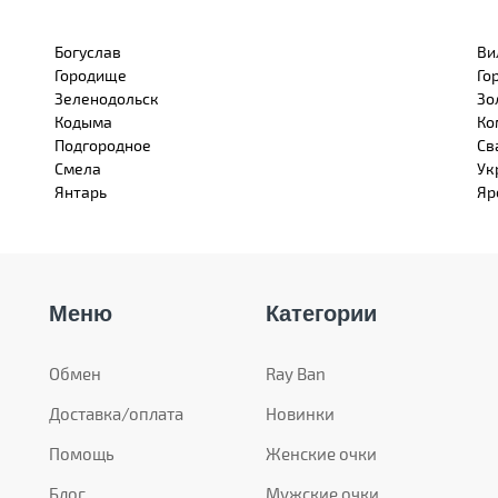
Богуслав
Ви
Городище
Го
Зеленодольск
Зо
Кодыма
Ко
Подгородное
Св
Смела
Ук
Янтарь
Яр
Меню
Категории
Обмен
Ray Ban
Доставка/оплата
Новинки
Помощь
Женские очки
Блог
Мужские очки