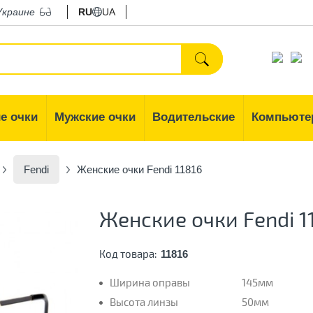
Украине
RU
UA
е очки
Мужские очки
Водительские
Компьюте
Fendi
Женские очки Fendi 11816
Женские очки Fendi 1
Код товара:
11816
Ширина оправы
145мм
Высота линзы
50мм