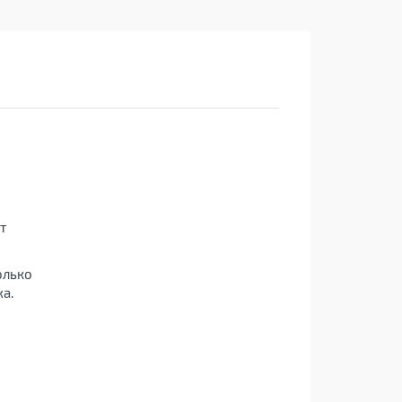
т
олько
а.