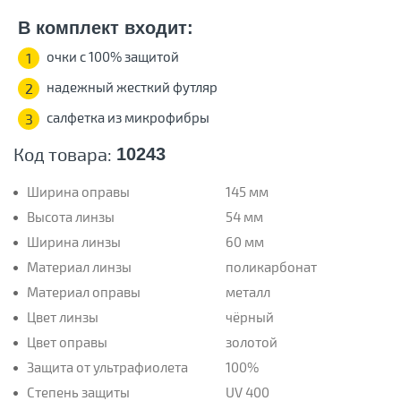
В комплект входит:
очки с 100% защитой
1
надежный жесткий футляр
2
салфетка из микрофибры
3
Код товара:
10243
Ширина оправы
145 мм
Высота линзы
54 мм
Ширина линзы
60 мм
Материал линзы
поликарбонат
Материал оправы
металл
Цвет линзы
чёрный
Цвет оправы
золотой
Защита от ультрафиолета
100%
Степень защиты
UV 400