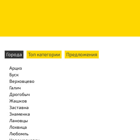
Города
Топ категории
Предложения
Арциз
Буск
Верховцево
Галич
Дрогобыч
Жашков
Заставна
Знаменка
Лановцы
Лохвица
Любомль