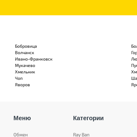
Бобровица
Бо
Волчанск
Го
Ивано-Франковск
Лю
Мукачево
Пу
Хмельник
Хм
Чоп
Ша
Яворов
Яр
Меню
Категории
Обмен
Ray Ban