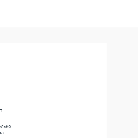
т
олько
а.