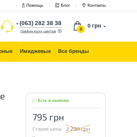
Помощь
Блог
Контакты
(063) 282 38 38
0 грн
0
График колл-центра
рные
Имиджевые
Все бренды
e
Есть в наличии
795 грн
2 290 грн
Старая цена: