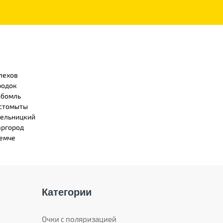
лехов
родок
бомль
стомыты
ельницкий
ргород
емче
Категории
Очки с поляризацией