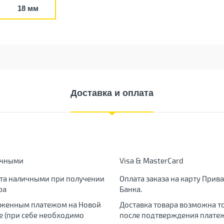
18 мм
Доставка и оплата
ичными
Visa & MasterCard
та наличными при получении
Оплата заказа на карту Прива
ра
Банка.
женным платежом на Новой
Доставка товара возможна т
е (при себе необходимо
после подтверждения платеж