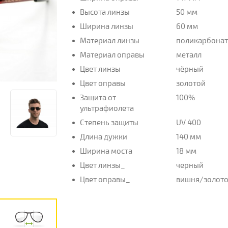
Высота линзы
50 мм
Ширина линзы
60 мм
Материал линзы
поликарбона
Материал оправы
металл
Цвет линзы
чёрный
Цвет оправы
золотой
Защита от
100%
ультрафиолета
Степень защиты
UV 400
Длина дужки
140 мм
Ширина моста
18 мм
Цвет линзы_
черный
Цвет оправы_
вишня/золот