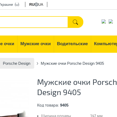
Украине
RU
UA
е очки
Мужские очки
Водительские
Компьюте
Porsche Design
Мужские очки Porsche Design 9405
Мужские очки Porsch
Design 9405
Код товара:
9405
Ширина оправы
147 мм