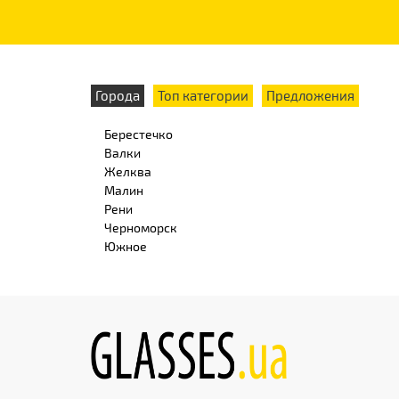
Города
Топ категории
Предложения
Берестечко
Валки
Желква
Малин
Рени
Черноморск
Южное