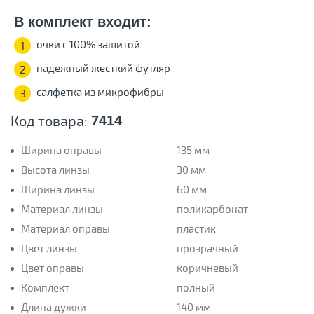
В комплект входит:
очки с 100% защитой
1
надежный жесткий футляр
2
салфетка из микрофибры
3
Код товара:
7414
Ширина оправы
135 мм
Высота линзы
30 мм
Ширина линзы
60 мм
Материал линзы
поликарбонат
Материал оправы
пластик
Цвет линзы
прозрачный
Цвет оправы
коричневый
Комплект
полный
Длина дужки
140 мм