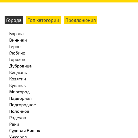
Города
Топ категории
Предложения
Борзна
Винники
Герцо
Глобино
Горохов
Дубровица
Кицмань
Козятин
Купянск
Миргород
Надворная
Подгородное
Полонное
Радехов
Рени
Судовая Вишня
Ужгород