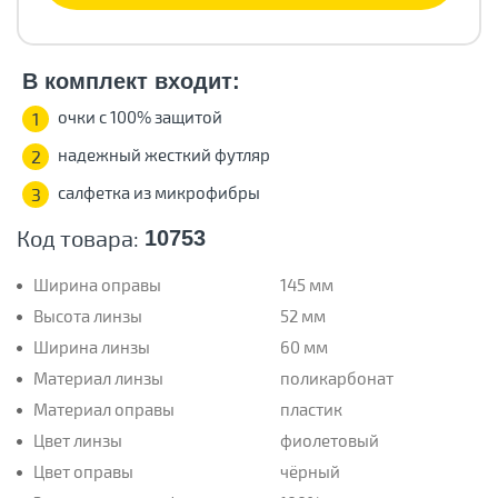
В комплект входит:
очки с 100% защитой
1
надежный жесткий футляр
2
салфетка из микрофибры
3
Код товара:
10753
Ширина оправы
145 мм
Высота линзы
52 мм
Ширина линзы
60 мм
Материал линзы
поликарбонат
Материал оправы
пластик
Цвет линзы
фиолетовый
Цвет оправы
чёрный