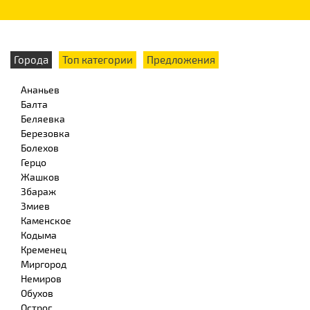
Города
Топ категории
Предложения
Ананьев
Балта
Беляевка
Березовка
Болехов
Герцо
Жашков
Збараж
Змиев
Каменское
Кодыма
Кременец
Миргород
Немиров
Обухов
Острог