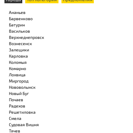
Ананьев
Барвенково
Батурин
Васильков
Верхнеднепровск
Вознесенск
Залещики
Карловка
Коломыя
Комарно
Лохвица
Миргород
Нововолынск
Новый Буг
Почаев
Радехов
Решетиловка
Смела
Судовая Вишня
Тячев